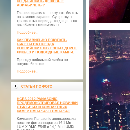
КОГДА ИСКАТЬ ДЕШЕВЫЕ
АВИАБИЛЕТЫ?
Главное правило — покупать билеты
на самолет заранее. Существует
три золотых периода, когда цены на
авиабилеты минимальны
Подробнее...
КАК ПРАВИЛЬНО ПОКУПАТЬ
БИЛЕТЫ НА ПОЕЗДА
РОССИЙСКИХ ЖЕЛЕЗНЫХ ДОРОГ.
ЛИКБЕЗ И ПОДВОДНЫЕ КАМНИ.
Проведу небольшой ликбез по
покупке билетов.
Подробнее...
СТАТЬИ ПО ФОТО
НCES 2012 PANASONIC
ПРОДЕМОНСТРИРОВАЛ НОВИНКИ
СТИЛЬНЫХ И КОМПАКТНЫХ
КАМЕР DMC-FS45 С DMC-FS40
Компания Panasonic анонсировала
новинки фотоаппаратов 16,1 Мп
LUMIX DMC-FS45 и 14,1 Мп LUMIX