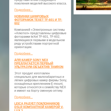
представителям следующего
поколения моделей высокого класса.
Подробнее...
НОВИНКИ ЦИФРОВЫХ
ФОТОРАМОК TEXET TF-601 И TF-
602
Компанией «Электронные системы
«Алкотел» представлены цифровые
фоторамки teXet TF-601, TF-602,
являющиеся первыми в модельном
ряду устройствами портретной
ориентации.
Подробнее...
ДЛЯ КАМЕР SONY NEX
ПРЕДЛАГАЕТСЯ ПЕРВЫЙ
УЛЬТРАЗУМ-ОБЪЕКТИВ TAMRON
Этот продукт изготовлен
специально для малогабаритных и
лёгких цифровых камер фирмы Sony,
оснащённых креплением E-mount,
которые относятся к семейству NEX
и имеют на борту сменную оптику.
Подробнее...
LEICA РАДУЕТ ПОКЛОННИКОВ
DSLR КОМПАКТНОЙ КАМЕРОЙ V-
LUX 3