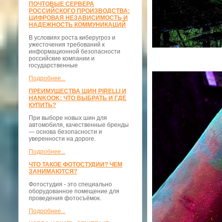
ПОЧТОВЫЕ СЕРВЕРА
РОССИЙСКОГО ПРОИЗВОДСТВА:
ЦИФРОВАЯ НЕЗАВИСИМОСТЬ И
НАДЕЖНОСТЬ КОММУНИКАЦИЙ
В условиях роста киберугроз и
ужесточения требований к
информационной безопасности
российские компании и
государственные
Подробнее...
ПРЕИМУЩЕСТВА ШИН PIRELLI И
HANKOOK: ЧТО ВЫБРАТЬ И ГДЕ
КУПИТЬ?
При выборе новых шин для
автомобиля, качественные бренды
— основа безопасности и
уверенности на дороге.
Подробнее...
ЧТО ТАКОЕ ФОТОСТУДИИ? ЧЕМ
ЗАНИМАЮТСЯ?
Фотостудия - это специально
оборудованное помещение для
проведения фотосъёмок.
Подробнее...