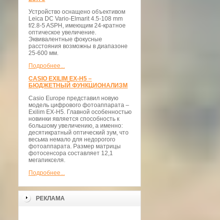
Устройство оснащено объективом
Leica DC Vario-Elmarit 4.5-108 mm
f/2.8-5 ASPH, имеющим 24-кратное
оптическое увеличение.
Эквивалентные фокусные
расстояния возможны в диапазоне
25-600 мм.
Подробнее...
CASIO EXILIM EX-H5 –
БЮДЖЕТНЫЙ ФУНКЦИОНАЛИЗМ
Casio Europe представил новую
модель цифрового фотоаппарата –
Exilim EX-H5. Главной особенностью
новинки является способность к
большому увеличению, а именно:
десятикратный оптический зум, что
весьма немало для недорогого
фотоаппарата. Размер матрицы
фотосенсора составляет 12,1
мегапикселя.
Подробнее...
РЕКЛАМА