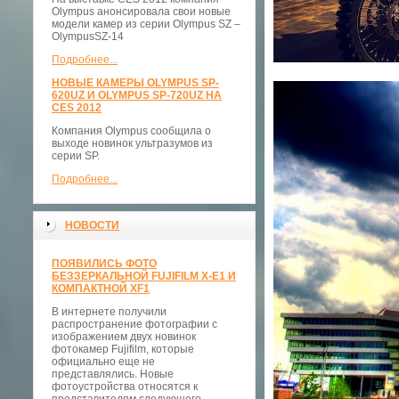
Olympus анонсировала свои новые
модели камер из серии Olympus SZ –
OlympusSZ-14
Подробнее...
НОВЫЕ КАМЕРЫ OLYMPUS SP-
620UZ И OLYMPUS SP-720UZ НА
CES 2012
Компания Olympus сообщила о
выходе новинок ультразумов из
серии SP.
Подробнее...
НОВОСТИ
ПОЯВИЛИСЬ ФОТО
БЕЗЗЕРКАЛЬНОЙ FUJIFILM X-E1 И
КОМПАКТНОЙ XF1
В интернете получили
распространение фотографии с
изображением двух новинок
фотокамер Fujifilm, которые
официально еще не
представлялись. Новые
фотоустройства относятся к