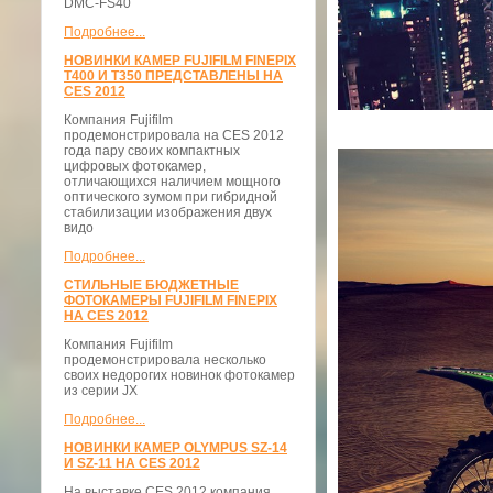
DMC-FS40
Подробнее...
НОВИНКИ КАМЕР FUJIFILM FINEPIX
T400 И T350 ПРЕДСТАВЛЕНЫ НА
CES 2012
Компания Fujifilm
продемонстрировала на CES 2012
года пару своих компактных
цифровых фотокамер,
отличающихся наличием мощного
оптического зумом при гибридной
стабилизации изображения двух
видо
Подробнее...
СТИЛЬНЫЕ БЮДЖЕТНЫЕ
ФОТОКАМЕРЫ FUJIFILM FINEPIX
НА CES 2012
Компания Fujifilm
продемонстрировала несколько
своих недорогих новинок фотокамер
из серии JX
Подробнее...
НОВИНКИ КАМЕР OLYMPUS SZ-14
И SZ-11 НА CES 2012
На выставке CES 2012 компания