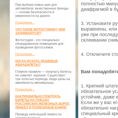
полностью мануа
При выборе новых шин для
автомобиля, качественные бренды
диафрагмой в б
— основа безопасности и
уверенности на дороге.
Подробнее...
3. Установите р
выравнены, или 
ЧТО ТАКОЕ ФОТОСТУДИИ? ЧЕМ
ЗАНИМАЮТСЯ?
уже при послед
склеивании сним
Фотостудия - это специально
оборудованное помещение для
проведения фотосъёмок.
4. Отключите ст
Подробнее...
КОГДА ИСКАТЬ ДЕШЕВЫЕ
АВИАБИЛЕТЫ?
Вам понадобят
Главное правило — покупать билеты
на самолет заранее. Существует
три золотых периода, когда цены на
авиабилеты минимальны
1. Крепкий штат
Подробнее...
обязательное ус
устойчив, даже 
КАК ПРАВИЛЬНО ПОКУПАТЬ
БИЛЕТЫ НА ПОЕЗДА
Если же у вас ег
РОССИЙСКИХ ЖЕЛЕЗНЫХ ДОРОГ.
обязательно наг
ЛИКБЕЗ И ПОДВОДНЫЕ КАМНИ.
специальный крю
Проведу небольшой ликбез по