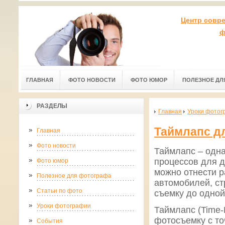
Центр совр
ф
ГЛАВНАЯ
ФОТО НОВОСТИ
ФОТО ЮМОР
ПОЛЕЗНОЕ ДЛ
РАЗДЕЛЫ
Главная
Уроки фотог
Таймлапс дл
Главная
Фото новости
Таймлапс – одна
процессов для д
Фото юмор
можно отнести р
Полезное для фотографа
автомобилей, ст
Статьи по фото
съемку до одной
Уроки фотографии
Таймлапс (Time-
фотосъемку с то
События