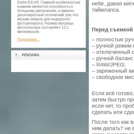
Exilim EX-H5. Главной особенностью
небе, давая мяг
новинки является способность к
таймлапса.
большому увеличению, а именно:
десятикратный оптический зум, что
весьма немало для недорогого
фотоаппарата. Размер матрицы
фотосенсора составляет 12,1
Перед съемкой 
мегапикселя.
– полностью руч
Подробнее...
– ручной режим 
– отключенный с
РЕКЛАМА
– ручной баланс
– RAW/JPEG;
– заряженный ак
– свободное мес
Если всё готово
затем быстро про
если нет, то про
сделать или сде
После того как 
ним делать? не 