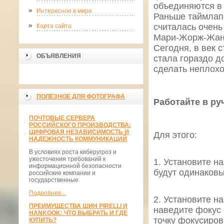
объединяются в
Интересное в мире
Раньше таймлап
считалась очень
Карта сайта
Мари-Жорж-Жан М
Сегодня, в век 
ОБЪЯВЛЕНИЯ
стала гораздо д
сделать неплохо
ПОЛЕЗНОЕ ДЛЯ ФОТОГРАФА
Работайте в р
ПОЧТОВЫЕ СЕРВЕРА
РОССИЙСКОГО ПРОИЗВОДСТВА:
ЦИФРОВАЯ НЕЗАВИСИМОСТЬ И
Для этого:
НАДЕЖНОСТЬ КОММУНИКАЦИЙ
В условиях роста киберугроз и
ужесточения требований к
1. Установите н
информационной безопасности
будут одинаковы
российские компании и
государственные
Подробнее...
2. Установите н
ПРЕИМУЩЕСТВА ШИН PIRELLI И
наведите фокус 
HANKOOK: ЧТО ВЫБРАТЬ И ГДЕ
точку фокусиров
КУПИТЬ?