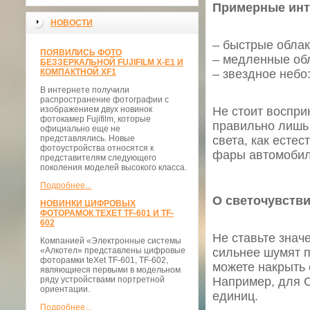
Примерные инт
НОВОСТИ
– быстрые облак
ПОЯВИЛИСЬ ФОТО
– медленные обл
БЕЗЗЕРКАЛЬНОЙ FUJIFILM X-E1 И
КОМПАКТНОЙ XF1
– звездное небо:
В интернете получили
распространение фотографии с
изображением двух новинок
Не стоит воспри
фотокамер Fujifilm, которые
правильно лишь 
официально еще не
представлялись. Новые
света, как естес
фотоустройства относятся к
фары автомобил
представителям следующего
поколения моделей высокого класса.
Подробнее...
О светочувств
НОВИНКИ ЦИФРОВЫХ
ФОТОРАМОК TEXET TF-601 И TF-
602
Не ставьте знач
Компанией «Электронные системы
«Алкотел» представлены цифровые
сильнее шумят п
фоторамки teXet TF-601, TF-602,
можете накрыть 
являющиеся первыми в модельном
ряду устройствами портретной
Например, для C
ориентации.
единиц.
Подробнее...