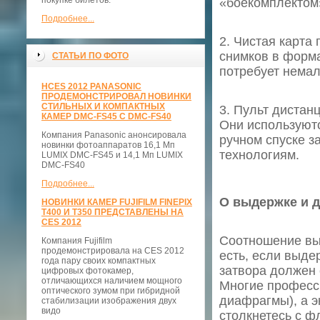
покупке билетов.
«боекомплектом
Подробнее...
2. Чистая карта
снимков в форма
СТАТЬИ ПО ФОТО
потребует немал
НCES 2012 PANASONIC
ПРОДЕМОНСТРИРОВАЛ НОВИНКИ
СТИЛЬНЫХ И КОМПАКТНЫХ
3. Пульт дистан
КАМЕР DMC-FS45 С DMC-FS40
Они используютс
Компания Panasonic анонсировала
ручном спуске з
новинки фотоаппаратов 16,1 Мп
технологиям.
LUMIX DMC-FS45 и 14,1 Мп LUMIX
DMC-FS40
Подробнее...
О выдержке и 
НОВИНКИ КАМЕР FUJIFILM FINEPIX
T400 И T350 ПРЕДСТАВЛЕНЫ НА
CES 2012
Соотношение выд
Компания Fujifilm
продемонстрировала на CES 2012
есть, если выде
года пару своих компактных
затвора должен 
цифровых фотокамер,
отличающихся наличием мощного
Многие професс
оптического зумом при гибридной
диафрагмы), а э
стабилизации изображения двух
видо
столкнетесь с фл