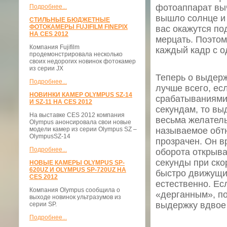
фотоаппарат выч
Подробнее...
вышло солнце и 
СТИЛЬНЫЕ БЮДЖЕТНЫЕ
ФОТОКАМЕРЫ FUJIFILM FINEPIX
вас окажутся по
НА CES 2012
мерцать. Поэтом
Компания Fujifilm
каждый кадр с 
продемонстрировала несколько
своих недорогих новинок фотокамер
из серии JX
Теперь о выдерж
Подробнее...
лучше всего, ес
НОВИНКИ КАМЕР OLYMPUS SZ-14
срабатываниями 
И SZ-11 НА CES 2012
секундам, то вы
На выставке CES 2012 компания
весьма желатель
Olympus анонсировала свои новые
модели камер из серии Olympus SZ –
называемое обтю
OlympusSZ-14
прозрачен. Он в
Подробнее...
оборота открывае
секунды при ско
НОВЫЕ КАМЕРЫ OLYMPUS SP-
620UZ И OLYMPUS SP-720UZ НА
быстро движущи
CES 2012
естественно. Ес
Компания Olympus сообщила о
«дерганным», по
выходе новинок ультразумов из
выдержку вдвое
серии SP.
Подробнее...