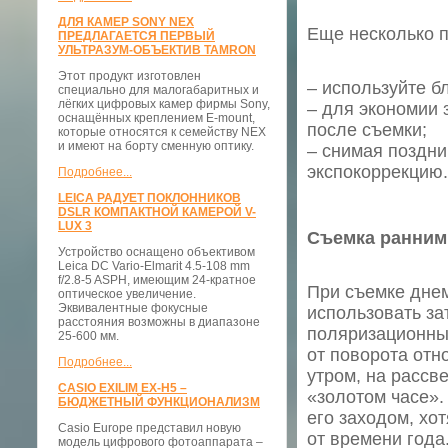
ДЛЯ КАМЕР SONY NEX
Еще несколько 
ПРЕДЛАГАЕТСЯ ПЕРВЫЙ
УЛЬТРАЗУМ-ОБЪЕКТИВ TAMRON
Этот продукт изготовлен
– используйте б
специально для малогабаритных и
лёгких цифровых камер фирмы Sony,
– для экономии 
оснащённых креплением E-mount,
после съемки;
которые относятся к семейству NEX
и имеют на борту сменную оптику.
– снимая поздни
экспокоррекцию.
Подробнее...
LEICA РАДУЕТ ПОКЛОННИКОВ
DSLR КОМПАКТНОЙ КАМЕРОЙ V-
LUX 3
Съемка ранним 
Устройство оснащено объективом
Leica DC Vario-Elmarit 4.5-108 mm
f/2.8-5 ASPH, имеющим 24-кратное
При съемке днем
оптическое увеличение.
Эквивалентные фокусные
использовать за
расстояния возможны в диапазоне
поляризационные
25-600 мм.
от поворота отн
Подробнее...
утром, на рассв
CASIO EXILIM EX-H5 –
«золотом часе».
БЮДЖЕТНЫЙ ФУНКЦИОНАЛИЗМ
его заходом, хо
Casio Europe представил новую
от времени года
модель цифрового фотоаппарата –