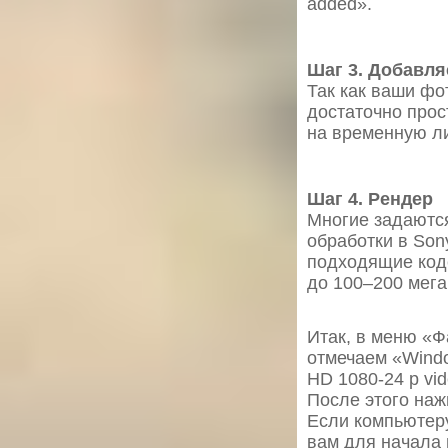
added».
Шаг 3. Добавл
Так как ваши фо
достаточно прос
на временную ли
Шаг 4. Рендер
Многие задаются
обработки в Son
подходящие коде
до 100–200 мега
Итак, в меню «Ф
отмечаем «Windo
HD 1080-24 p vi
После этого наж
Если компьютеру
вам для начала 