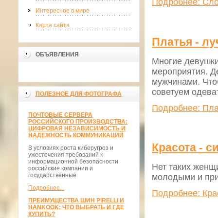
Подробнее: Сло
Интересное в мире
Карта сайта
Платья - л
ОБЪЯВЛЕНИЯ
Многие девушки
мероприятия. Д
мужчинами. Что
советуем одеват
ПОЛЕЗНОЕ ДЛЯ ФОТОГРАФА
Подробнее: Пла
ПОЧТОВЫЕ СЕРВЕРА
РОССИЙСКОГО ПРОИЗВОДСТВА:
ЦИФРОВАЯ НЕЗАВИСИМОСТЬ И
НАДЕЖНОСТЬ КОММУНИКАЦИЙ
Красота - с
В условиях роста киберугроз и
ужесточения требований к
информационной безопасности
Нет таких женщ
российские компании и
государственные
молодыми и пр
Подробнее...
Подробнее: Крас
ПРЕИМУЩЕСТВА ШИН PIRELLI И
HANKOOK: ЧТО ВЫБРАТЬ И ГДЕ
КУПИТЬ?