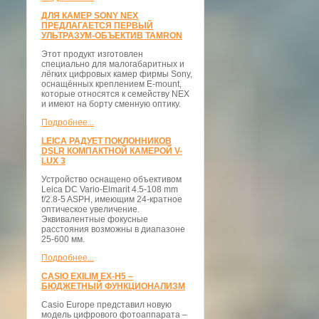
ДЛЯ КАМЕР SONY NEX
ПРЕДЛАГАЕТСЯ ПЕРВЫЙ
УЛЬТРАЗУМ-ОБЪЕКТИВ TAMRON
Этот продукт изготовлен
специально для малогабаритных и
лёгких цифровых камер фирмы Sony,
оснащённых креплением E-mount,
которые относятся к семейству NEX
и имеют на борту сменную оптику.
Подробнее...
LEICA РАДУЕТ ПОКЛОННИКОВ
DSLR КОМПАКТНОЙ КАМЕРОЙ V-
LUX 3
Устройство оснащено объективом
Leica DC Vario-Elmarit 4.5-108 mm
f/2.8-5 ASPH, имеющим 24-кратное
оптическое увеличение.
Эквивалентные фокусные
расстояния возможны в диапазоне
25-600 мм.
Подробнее...
CASIO EXILIM EX-H5 –
БЮДЖЕТНЫЙ ФУНКЦИОНАЛИЗМ
Casio Europe представил новую
модель цифрового фотоаппарата –