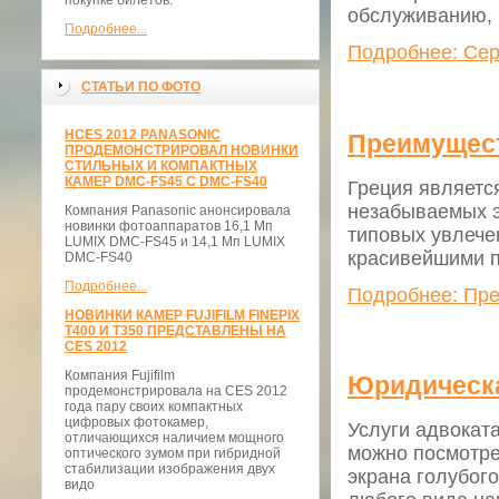
покупке билетов.
обслуживанию, 
Подробнее...
Подробнее: Сер
СТАТЬИ ПО ФОТО
НCES 2012 PANASONIC
Преимущест
ПРОДЕМОНСТРИРОВАЛ НОВИНКИ
СТИЛЬНЫХ И КОМПАКТНЫХ
КАМЕР DMC-FS45 С DMC-FS40
Греция являетс
незабываемых э
Компания Panasonic анонсировала
новинки фотоаппаратов 16,1 Мп
типовых увлече
LUMIX DMC-FS45 и 14,1 Мп LUMIX
красивейшими 
DMC-FS40
Подробнее...
Подробнее: Пре
НОВИНКИ КАМЕР FUJIFILM FINEPIX
T400 И T350 ПРЕДСТАВЛЕНЫ НА
CES 2012
Компания Fujifilm
Юридическа
продемонстрировала на CES 2012
года пару своих компактных
цифровых фотокамер,
Услуги адвокат
отличающихся наличием мощного
можно посмотре
оптического зумом при гибридной
стабилизации изображения двух
экрана голубого
видо