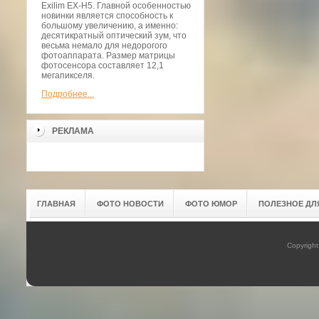
Exilim EX-H5. Главной особенностью
новинки является способность к
большому увеличению, а именно:
десятикратный оптический зум, что
весьма немало для недорогого
фотоаппарата. Размер матрицы
фотосенсора составляет 12,1
мегапикселя.
Подробнее...
РЕКЛАМА
ГЛАВНАЯ
ФОТО НОВОСТИ
ФОТО ЮМОР
ПОЛЕЗНОЕ ДЛ
Copyrigh