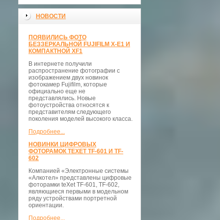
НОВОСТИ
ПОЯВИЛИСЬ ФОТО
БЕЗЗЕРКАЛЬНОЙ FUJIFILM X-E1 И
КОМПАКТНОЙ XF1
В интернете получили
распространение фотографии с
изображением двух новинок
фотокамер Fujifilm, которые
официально еще не
представлялись. Новые
фотоустройства относятся к
представителям следующего
поколения моделей высокого класса.
Подробнее...
НОВИНКИ ЦИФРОВЫХ
ФОТОРАМОК TEXET TF-601 И TF-
602
Компанией «Электронные системы
«Алкотел» представлены цифровые
фоторамки teXet TF-601, TF-602,
являющиеся первыми в модельном
ряду устройствами портретной
ориентации.
Подробнее...