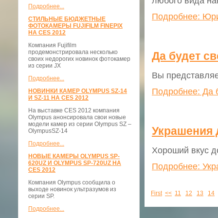
любого вида на
Подробнее...
Подробнее: Юри
СТИЛЬНЫЕ БЮДЖЕТНЫЕ
ФОТОКАМЕРЫ FUJIFILM FINEPIX
НА CES 2012
Компания Fujifilm
продемонстрировала несколько
Да будет св
своих недорогих новинок фотокамер
из серии JX
Вы представляе
Подробнее...
Подробнее: Да 
НОВИНКИ КАМЕР OLYMPUS SZ-14
И SZ-11 НА CES 2012
На выставке CES 2012 компания
Olympus анонсировала свои новые
модели камер из серии Olympus SZ –
Украшения 
OlympusSZ-14
Подробнее...
Хороший вкус д
НОВЫЕ КАМЕРЫ OLYMPUS SP-
620UZ И OLYMPUS SP-720UZ НА
Подробнее: Укр
CES 2012
Компания Olympus сообщила о
выходе новинок ультразумов из
First
<<
11
12
13
14
серии SP.
Подробнее...