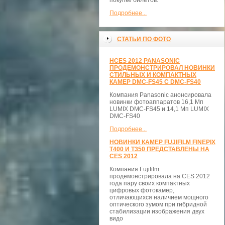
покупке билетов.
Подробнее...
СТАТЬИ ПО ФОТО
НCES 2012 PANASONIC
ПРОДЕМОНСТРИРОВАЛ НОВИНКИ
СТИЛЬНЫХ И КОМПАКТНЫХ
КАМЕР DMC-FS45 С DMC-FS40
Компания Panasonic анонсировала
новинки фотоаппаратов 16,1 Мп
LUMIX DMC-FS45 и 14,1 Мп LUMIX
DMC-FS40
Подробнее...
НОВИНКИ КАМЕР FUJIFILM FINEPIX
T400 И T350 ПРЕДСТАВЛЕНЫ НА
CES 2012
Компания Fujifilm
продемонстрировала на CES 2012
года пару своих компактных
цифровых фотокамер,
отличающихся наличием мощного
оптического зумом при гибридной
стабилизации изображения двух
видо