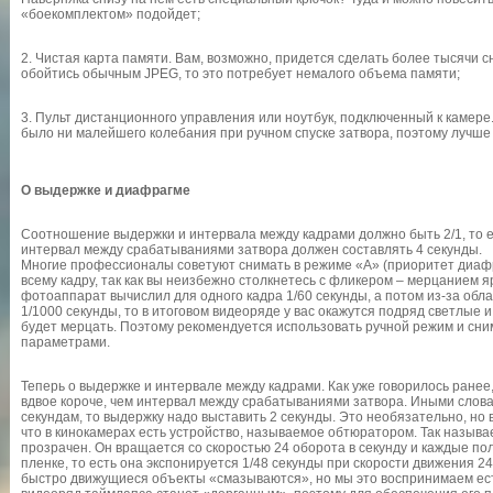
«боекомплектом» подойдет;
2. Чистая карта памяти. Вам, возможно, придется сделать более тысячи 
обойтись обычным JPEG, то это потребует немалого объема памяти;
3. Пульт дистанционного управления или ноутбук, подключенный к камере.
было ни малейшего колебания при ручном спуске затвора, поэтому лучш
О выдержке и диафрагме
Соотношение выдержки и интервала между кадрами должно быть 2/1, то ес
интервал между срабатываниями затвора должен составлять 4 секунды.
Многие профессионалы советуют снимать в режиме «A» (приоритет диафр
всему кадру, так как вы неизбежно столкнетесь с фликером – мерцанием ярк
фотоаппарат вычислил для одного кадра 1/60 секунды, а потом из-за обл
1/1000 секунды, то в итоговом видеоряде у вас окажутся подряд светлые
будет мерцать. Поэтому рекомендуется использовать ручной режим и сни
параметрами.
Теперь о выдержке и интервале между кадрами. Как уже говорилось ранее,
вдвое короче, чем интервал между срабатываниями затвора. Иными слова
секундам, то выдержку надо выставить 2 секунды. Это необязательно, но
что в кинокамерах есть устройство, называемое обтюратором. Так называе
прозрачен. Он вращается со скоростью 24 оборота в секунду и каждые пол
пленке, то есть она экспонируется 1/48 секунды при скорости движения 24
быстро движущиеся объекты «смазываются», но мы это воспринимаем ест