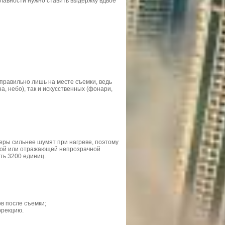
лавности нужно ставить выдержку вдвое
 правильно лишь на месте съемки, ведь
а, небо), так и искусственных (фонари,
меры сильнее шумят при нагреве, поэтому
елой или отражающей непрозрачной
ть 3200 единиц.
в после съемки;
ррекцию.