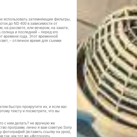
чше использовать затемняющие фильтры,
оток до ND 400 в зависимости от
, на рассвете, или вечером, на закате,
 солнца и последний – перед его
от времени года. Этот временной
 свет, – отличное время для съемки
атем быстро прокрутите их, и если вас
 этому тексту и посмотрите, что вы
то с ним делать? не вручную же
ство программ, лично я вам советую Sony
 фотографий (вставить ссылку на урок),
м так, как тот же «Фотошоп».