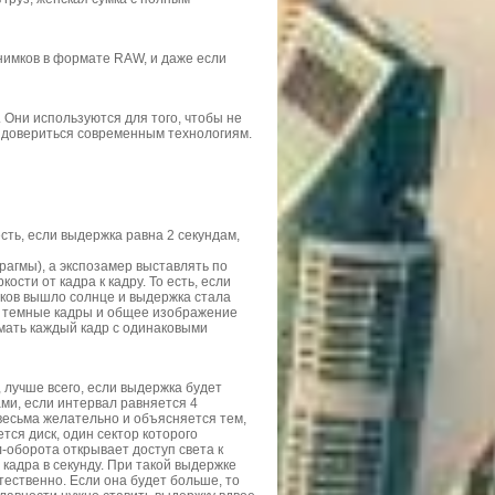
снимков в формате RAW, и даже если
 Они используются для того, чтобы не
е довериться современным технологиям.
ть, если выдержка равна 2 секундам,
агмы), а экспозамер выставлять по
ости от кадра к кадру. То есть, если
аков вышло солнце и выдержка стала
 и темные кадры и общее изображение
мать каждый кадр с одинаковыми
 лучше всего, если выдержка будет
ми, если интервал равняется 4
 весьма желательно и объясняется тем,
тся диск, один сектор которого
-оборота открывает доступ света к
 кадра в секунду. При такой выдержке
ественно. Если она будет больше, то