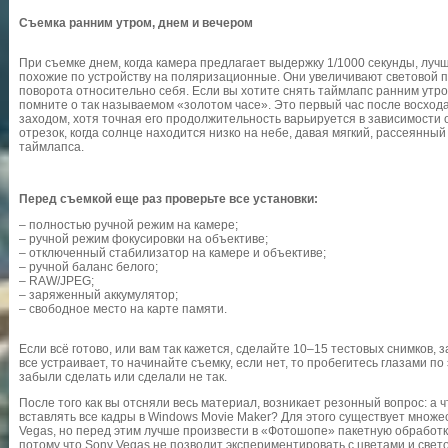
Съемка ранним утром, днем и вечером
При съемке днем, когда камера предлагает выдержку 1/1000 секунды, лу
похожие по устройству на поляризационные. Они увеличивают световой п
поворота относительно себя. Если вы хотите снять таймлапс ранним утром
помните о так называемом «золотом часе». Это первый час после восхода
заходом, хотя точная его продолжительность варьируется в зависимости 
отрезок, когда солнце находится низко на небе, давая мягкий, рассеянный
таймлапса.
Перед съемкой еще раз проверьте все установки:
– полностью ручной режим на камере;
– ручной режим фокусировки на объективе;
– отключенный стабилизатор на камере и объективе;
– ручной баланс белого;
– RAW/JPEG;
– заряженный аккумулятор;
– свободное место на карте памяти.
Если всё готово, или вам так кажется, сделайте 10–15 тестовых снимков, з
все устраивает, то начинайте съемку, если нет, то пробегитесь глазами по
забыли сделать или сделали не так.
После того как вы отсняли весь материал, возникает резонный вопрос: а ч
вставлять все кадры в Windows Movie Maker? Для этого существует множе
Vegas, но перед этим лучше произвести в «Фотошопе» пакетную обработку
потому что Sony Vegas не позволит экспериментировать с цветами и свето