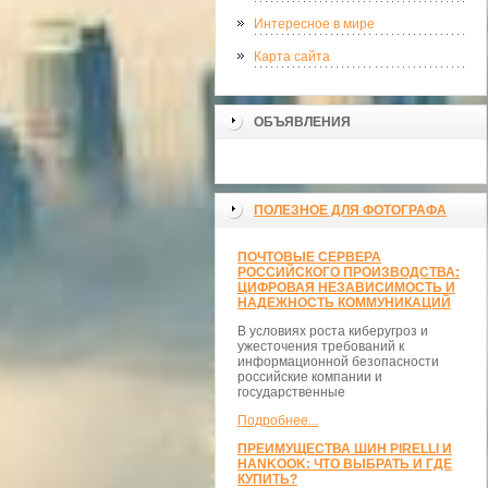
Интересное в мире
Карта сайта
ОБЪЯВЛЕНИЯ
ПОЛЕЗНОЕ ДЛЯ ФОТОГРАФА
ПОЧТОВЫЕ СЕРВЕРА
РОССИЙСКОГО ПРОИЗВОДСТВА:
ЦИФРОВАЯ НЕЗАВИСИМОСТЬ И
НАДЕЖНОСТЬ КОММУНИКАЦИЙ
В условиях роста киберугроз и
ужесточения требований к
информационной безопасности
российские компании и
государственные
Подробнее...
ПРЕИМУЩЕСТВА ШИН PIRELLI И
HANKOOK: ЧТО ВЫБРАТЬ И ГДЕ
КУПИТЬ?