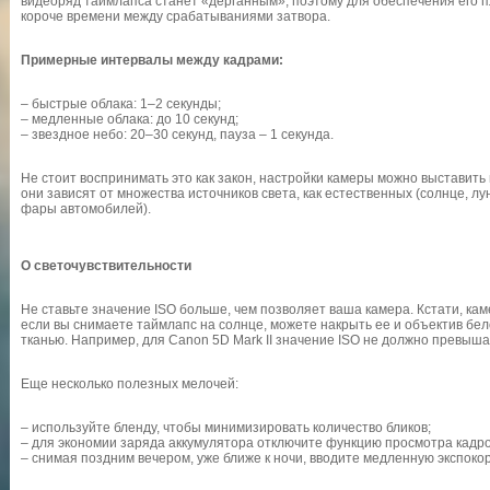
видеоряд таймлапса станет «дерганным», поэтому для обеспечения его п
короче времени между срабатываниями затвора.
Примерные интервалы между кадрами:
– быстрые облака: 1–2 секунды;
– медленные облака: до 10 секунд;
– звездное небо: 20–30 секунд, пауза – 1 секунда.
Не стоит воспринимать это как закон, настройки камеры можно выставить
они зависят от множества источников света, как естественных (солнце, лун
фары автомобилей).
О светочувствительности
Не ставьте значение ISO больше, чем позволяет ваша камера. Кстати, ка
если вы снимаете таймлапс на солнце, можете накрыть ее и объектив б
тканью. Например, для Canon 5D Mark II значение ISO не должно превыша
Еще несколько полезных мелочей:
– используйте бленду, чтобы минимизировать количество бликов;
– для экономии заряда аккумулятора отключите функцию просмотра кадро
– снимая поздним вечером, уже ближе к ночи, вводите медленную экспоко