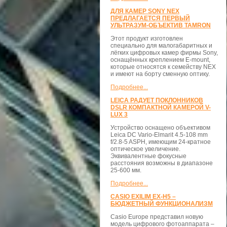
ДЛЯ КАМЕР SONY NEX
ПРЕДЛАГАЕТСЯ ПЕРВЫЙ
УЛЬТРАЗУМ-ОБЪЕКТИВ TAMRON
Этот продукт изготовлен
специально для малогабаритных и
лёгких цифровых камер фирмы Sony,
оснащённых креплением E-mount,
которые относятся к семейству NEX
и имеют на борту сменную оптику.
Подробнее...
LEICA РАДУЕТ ПОКЛОННИКОВ
DSLR КОМПАКТНОЙ КАМЕРОЙ V-
LUX 3
Устройство оснащено объективом
Leica DC Vario-Elmarit 4.5-108 mm
f/2.8-5 ASPH, имеющим 24-кратное
оптическое увеличение.
Эквивалентные фокусные
расстояния возможны в диапазоне
25-600 мм.
Подробнее...
CASIO EXILIM EX-H5 –
БЮДЖЕТНЫЙ ФУНКЦИОНАЛИЗМ
Casio Europe представил новую
модель цифрового фотоаппарата –