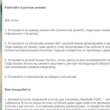
Работайте в ручном режиме
Для этого:
1. Установите на камере режим «М» (полностью ручной), тогда ваши снимк
освещению и так далее;
2. Установите на объективе режим «MF» (ручной режим фокусировки) и на
тогда камера не сможет сама менять точку фокусировки и вы избежите ис
полностью мануальный объектив, тогда вы избавитесь от проблемы с диа
3. Установите ручной баланс белого, чтобы цвета на всех изображениях 
тогда баланс белого вы сможете выставить уже при последующей обрабо
при склеивании снимков в видеоряд;
4. Отключите стабилизатор на камере и объективе.
Вам понадобятся
1. Крепкий штатив. Надежный штатив, как, например, Manfrotto 55RC, – о
таймлапса. Если он недостаточно устойчив, даже едва заметное дрожание
Если же у вас его нет, а это весьма дорогое удовольствие, то придется об
Наверняка снизу на нем есть специальный крючок? Туда и можно повесить