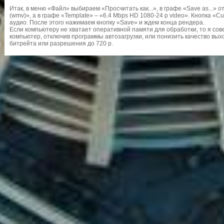
Итак, в меню «Файл» выбираем «Просчитать как...», в графе «Save as...» 
(wmv)», а в графе «Template» – «6.4 Mbps HD 1080-24 p video». Кнопка «C
аудио. После этого нажимаем кнопку «Save» и ждем конца рендера.
Если компьютеру не хватает оперативной памяти для обработки, то я сов
компьютер, отключив программы автозагрузки, или понизить качество вы
битрейта или разрешения до 720 p.