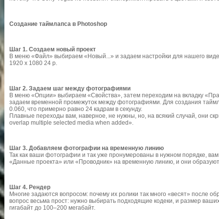
Создание таймлапса в Photoshop
Шаг 1. Создаем новый проект
В меню «Файл» выбираем «Новый...» и задаем настройки для нашего вид
1920 x 1080 24 p.
Шаг 2. Задаем шаг между фотографиями
В меню «Опции» выбираем «Свойства», затем переходим на вкладку «Правк
задаем временной промежуток между фотографиями. Для создания таймл
0.060, что примерно равно 24 кадрам в секунду.
Плавные переходы вам, наверное, не нужны, но, на всякий случай, они скр
overlap multiple selected media when added».
Шаг 3. Добавляем фотографии на временную линию
Так как ваши фотографии и так уже пронумерованы в нужном порядке, вам
«Данные проекта» или «Проводник» на временную линию, и они образуют
Шаг 4. Рендер
Многие задаются вопросом: почему их ролики так много «весят» после обр
вопрос весьма прост: нужно выбирать подходящие кодеки, и размер ваши
гигабайт до 100–200 мегабайт.