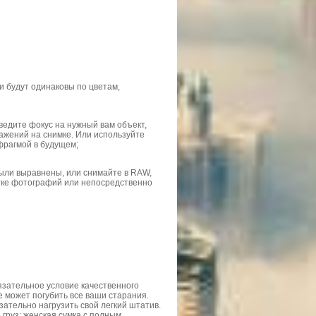
и будут одинаковы по цветам,
ведите фокус на нужный вам объект,
кажений на снимке. Или используйте
фрагмой в будущем;
были выравнены, или снимайте в RAW,
тке фотографий или непосредственно
бязательное условие качественного
 может погубить все ваши старания.
язательно нагрузить свой легкий штатив.
 груз; женская сумка с полным