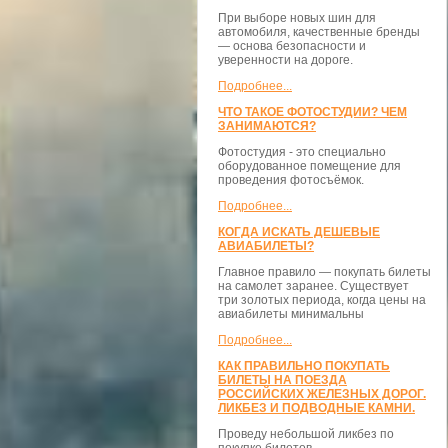
При выборе новых шин для
автомобиля, качественные бренды
— основа безопасности и
уверенности на дороге.
Подробнее...
ЧТО ТАКОЕ ФОТОСТУДИИ? ЧЕМ
ЗАНИМАЮТСЯ?
Фотостудия - это специально
оборудованное помещение для
проведения фотосъёмок.
Подробнее...
КОГДА ИСКАТЬ ДЕШЕВЫЕ
АВИАБИЛЕТЫ?
Главное правило — покупать билеты
на самолет заранее. Существует
три золотых периода, когда цены на
авиабилеты минимальны
Подробнее...
КАК ПРАВИЛЬНО ПОКУПАТЬ
БИЛЕТЫ НА ПОЕЗДА
РОССИЙСКИХ ЖЕЛЕЗНЫХ ДОРОГ.
ЛИКБЕЗ И ПОДВОДНЫЕ КАМНИ.
Проведу небольшой ликбез по