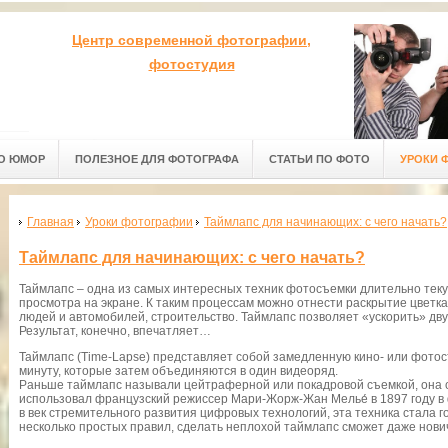
Центр современной фотографии,
фотостудия
О ЮМОР
ПОЛЕЗНОЕ ДЛЯ ФОТОГРАФА
СТАТЬИ ПО ФОТО
УРОКИ 
Главная
Уроки фотографии
Таймлапс для начинающих: с чего начать?
Таймлапс для начинающих: с чего начать?
Таймлапс – одна из самых интересных техник фотосъемки длительно тек
просмотра на экране. К таким процессам можно отнести раскрытие цветка
людей и автомобилей, строительство. Таймлапс позволяет «ускорить» дв
Результат, конечно, впечатляет…
Таймлапс (Time-Lapse) представляет собой замедленную кино- или фотос
минуту, которые затем объединяются в один видеоряд.
Раньше таймлапс называли цейтраферной или покадровой съемкой, она с
использовал французский режиссер Мари-Жорж-Жан Мелье́ в 1897 году в ф
в век стремительного развития цифровых технологий, эта техника стала г
несколько простых правил, сделать неплохой таймлапс сможет даже нови