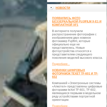
НОВОСТИ
ПОЯВИЛИСЬ ФОТО
БЕЗЗЕРКАЛЬНОЙ FUJIFILM X-E1 И
КОМПАКТНОЙ XF1
В интернете получили
распространение фотографии с
изображением двух новинок
фотокамер Fujifilm, которые
официально еще не
представлялись. Новые
фотоустройства относятся к
представителям следующего
поколения моделей высокого класса.
Подробнее...
НОВИНКИ ЦИФРОВЫХ
ФОТОРАМОК TEXET TF-601 И TF-
602
Компанией «Электронные системы
«Алкотел» представлены цифровые
фоторамки teXet TF-601, TF-602,
являющиеся первыми в модельном
ряду устройствами портретной
ориентации.
Подробнее...