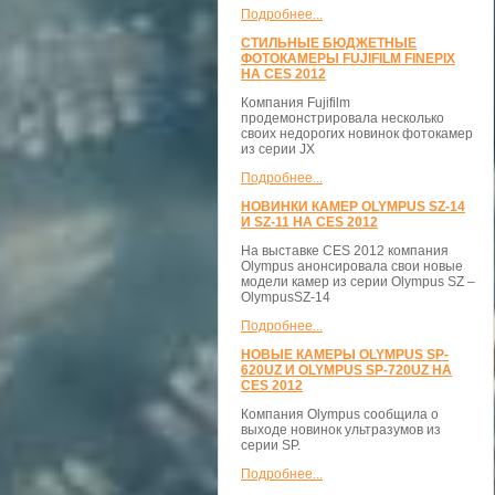
Подробнее...
СТИЛЬНЫЕ БЮДЖЕТНЫЕ
ФОТОКАМЕРЫ FUJIFILM FINEPIX
НА CES 2012
Компания Fujifilm
продемонстрировала несколько
своих недорогих новинок фотокамер
из серии JX
Подробнее...
НОВИНКИ КАМЕР OLYMPUS SZ-14
И SZ-11 НА CES 2012
На выставке CES 2012 компания
Olympus анонсировала свои новые
модели камер из серии Olympus SZ –
OlympusSZ-14
Подробнее...
НОВЫЕ КАМЕРЫ OLYMPUS SP-
620UZ И OLYMPUS SP-720UZ НА
CES 2012
Компания Olympus сообщила о
выходе новинок ультразумов из
серии SP.
Подробнее...