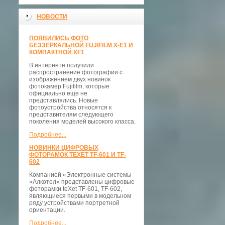
НОВОСТИ
ПОЯВИЛИСЬ ФОТО
БЕЗЗЕРКАЛЬНОЙ FUJIFILM X-E1 И
КОМПАКТНОЙ XF1
В интернете получили
распространение фотографии с
изображением двух новинок
фотокамер Fujifilm, которые
официально еще не
представлялись. Новые
фотоустройства относятся к
представителям следующего
поколения моделей высокого класса.
Подробнее...
НОВИНКИ ЦИФРОВЫХ
ФОТОРАМОК TEXET TF-601 И TF-
602
Компанией «Электронные системы
«Алкотел» представлены цифровые
фоторамки teXet TF-601, TF-602,
являющиеся первыми в модельном
ряду устройствами портретной
ориентации.
Подробнее...