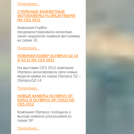
Подробнее...
СТИЛЬНЫЕ БЮДЖЕТНЫЕ
ФОТОКАМЕРЫ FUJIFILM FINEPIX
НА CES 2012
Компания Fujifilm
продемонстрировала несколько
своих недорогих новинок фотокамер
из серии JX
Подробнее...
НОВИНКИ КАМЕР OLYMPUS SZ-14
И SZ-11 НА CES 2012
На выставке CES 2012 компания
Olympus анонсировала свои новые
модели камер из серии Olympus SZ –
OlympusSZ-14
Подробнее...
НОВЫЕ КАМЕРЫ OLYMPUS SP-
620UZ И OLYMPUS SP-720UZ НА
CES 2012
Компания Olympus сообщила о
выходе новинок ультразумов из
серии SP.
Подробнее...