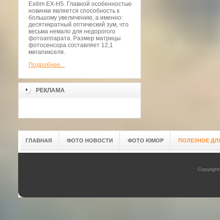
Exilim EX-H5. Главной особенностью
новинки является способность к
большому увеличению, а именно:
десятикратный оптический зум, что
весьма немало для недорогого
фотоаппарата. Размер матрицы
фотосенсора составляет 12,1
мегапикселя.
Подробнее...
РЕКЛАМА
ГЛАВНАЯ
ФОТО НОВОСТИ
ФОТО ЮМОР
ПОЛЕЗНОЕ ДЛ
Copyrigh