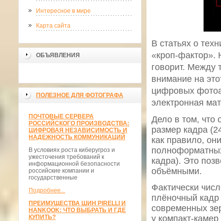
Интересное в мире
Карта сайта
В статьях о тех
«кроп-фактор». 
ОБЪЯВЛЕНИЯ
говорит. Между 
внимание на это
цифровых фотоап
ПОЛЕЗНОЕ ДЛЯ ФОТОГРАФА
электронная мат
ПОЧТОВЫЕ СЕРВЕРА
Дело в том, что
РОССИЙСКОГО ПРОИЗВОДСТВА:
размер кадра (2
ЦИФРОВАЯ НЕЗАВИСИМОСТЬ И
НАДЕЖНОСТЬ КОММУНИКАЦИЙ
как правило, он
полноформатных
В условиях роста киберугроз и
ужесточения требований к
кадра). Это поз
информационной безопасности
объёмными.
российские компании и
государственные
Фактически числ
Подробнее...
плёночный кадр
ПРЕИМУЩЕСТВА ШИН PIRELLI И
современных зер
HANKOOK: ЧТО ВЫБРАТЬ И ГДЕ
КУПИТЬ?
у компакт-камер