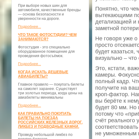
При выборе новых шин для
Понятно, что че
автомобиля, качественные бренды
— основа безопасности и
вытекающими по
уверенности на дороге.
детализацией и
Подробнее...
заметной потери
ЧТО ТАКОЕ ФОТОСТУДИИ? ЧЕМ
Не говоря уже о 
ЗАНИМАЮТСЯ?
просто отсекает
Фотостудия - это специально
будет казаться,
оборудованное помещение для
проведения фотосъёмок.
визуально – что
Подробнее...
Это, кстати, ва
КОГДА ИСКАТЬ ДЕШЕВЫЕ
камеры. Фокусно
АВИАБИЛЕТЫ?
полный кадр. Чт
Главное правило — покупать билеты
получите на ваш
на самолет заранее. Существует
три золотых периода, когда цены на
кроп-фактор. На
авиабилеты минимальны
вы берёте к нем
Подробнее...
будет 80 мм. Но
потому что «при
КАК ПРАВИЛЬНО ПОКУПАТЬ
БИЛЕТЫ НА ПОЕЗДА
счёт реального у
РОССИЙСКИХ ЖЕЛЕЗНЫХ ДОРОГ.
соответствовать
ЛИКБЕЗ И ПОДВОДНЫЕ КАМНИ.
не умноженным 
Проведу небольшой ликбез по