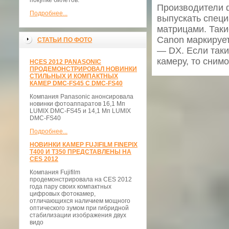
покупке билетов.
Производители ф
Подробнее...
выпускать специ
матрицами. Таки
Canon маркирует
СТАТЬИ ПО ФОТО
— DX. Если так
камеру, то сним
НCES 2012 PANASONIC
ПРОДЕМОНСТРИРОВАЛ НОВИНКИ
СТИЛЬНЫХ И КОМПАКТНЫХ
КАМЕР DMC-FS45 С DMC-FS40
Компания Panasonic анонсировала
новинки фотоаппаратов 16,1 Мп
LUMIX DMC-FS45 и 14,1 Мп LUMIX
DMC-FS40
Подробнее...
НОВИНКИ КАМЕР FUJIFILM FINEPIX
T400 И T350 ПРЕДСТАВЛЕНЫ НА
CES 2012
Компания Fujifilm
продемонстрировала на CES 2012
года пару своих компактных
цифровых фотокамер,
отличающихся наличием мощного
оптического зумом при гибридной
стабилизации изображения двух
видо