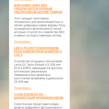
ДЛЯ КАМЕР SONY NEX
ПРЕДЛАГАЕТСЯ ПЕРВЫЙ
УЛЬТРАЗУМ-ОБЪЕКТИВ TAMRON
Этот продукт изготовлен
специально для малогабаритных и
лёгких цифровых камер фирмы Sony,
оснащённых креплением E-mount,
которые относятся к семейству NEX
и имеют на борту сменную оптику.
Подробнее...
LEICA РАДУЕТ ПОКЛОННИКОВ
DSLR КОМПАКТНОЙ КАМЕРОЙ V-
LUX 3
Устройство оснащено объективом
Leica DC Vario-Elmarit 4.5-108 mm
f/2.8-5 ASPH, имеющим 24-кратное
оптическое увеличение.
Эквивалентные фокусные
расстояния возможны в диапазоне
25-600 мм.
Подробнее...
CASIO EXILIM EX-H5 –
БЮДЖЕТНЫЙ ФУНКЦИОНАЛИЗМ
Casio Europe представил новую
модель цифрового фотоаппарата –