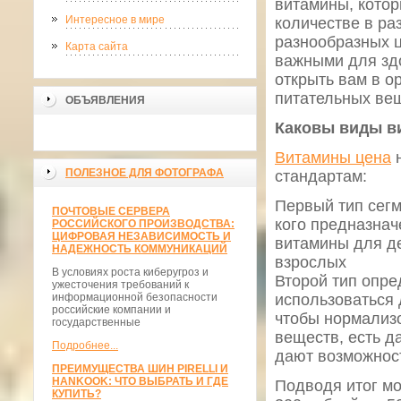
витамины, кото
Интересное в мире
количестве в ра
разнообразных ц
Карта сайта
важными для зд
открыть вам в о
питательных вещ
ОБЪЯВЛЕНИЯ
Каковы виды ви
Витамины цена
н
ПОЛЕЗНОЕ ДЛЯ ФОТОГРАФА
стандартам:
Первый тип сегм
ПОЧТОВЫЕ СЕРВЕРА
кого предназнач
РОССИЙСКОГО ПРОИЗВОДСТВА:
ЦИФРОВАЯ НЕЗАВИСИМОСТЬ И
витамины для де
НАДЕЖНОСТЬ КОММУНИКАЦИЙ
взрослых
В условиях роста киберугроз и
Второй тип опре
ужесточения требований к
информационной безопасности
использоваться
российские компании и
чтобы нормализо
государственные
веществ, есть 
Подробнее...
дают возможност
ПРЕИМУЩЕСТВА ШИН PIRELLI И
HANKOOK: ЧТО ВЫБРАТЬ И ГДЕ
Подводя итог мо
КУПИТЬ?