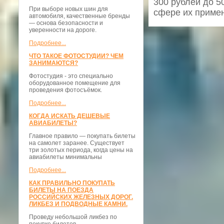
300 рублей до 5
При выборе новых шин для
сфере их приме
автомобиля, качественные бренды
— основа безопасности и
уверенности на дороге.
Подробнее...
ЧТО ТАКОЕ ФОТОСТУДИИ? ЧЕМ
ЗАНИМАЮТСЯ?
Фотостудия - это специально
оборудованное помещение для
проведения фотосъёмок.
Подробнее...
КОГДА ИСКАТЬ ДЕШЕВЫЕ
АВИАБИЛЕТЫ?
Главное правило — покупать билеты
на самолет заранее. Существует
три золотых периода, когда цены на
авиабилеты минимальны
Подробнее...
КАК ПРАВИЛЬНО ПОКУПАТЬ
БИЛЕТЫ НА ПОЕЗДА
РОССИЙСКИХ ЖЕЛЕЗНЫХ ДОРОГ.
ЛИКБЕЗ И ПОДВОДНЫЕ КАМНИ.
Проведу небольшой ликбез по