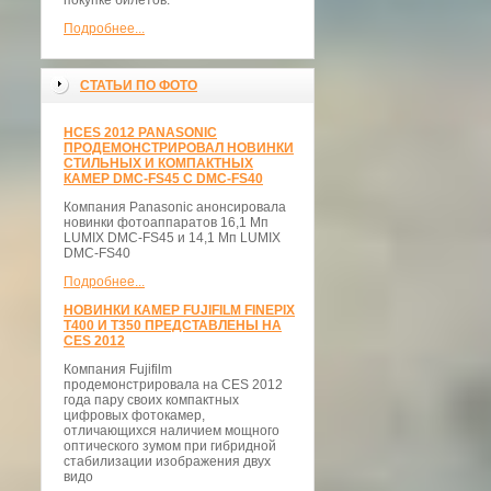
покупке билетов.
Подробнее...
СТАТЬИ ПО ФОТО
НCES 2012 PANASONIC
ПРОДЕМОНСТРИРОВАЛ НОВИНКИ
СТИЛЬНЫХ И КОМПАКТНЫХ
КАМЕР DMC-FS45 С DMC-FS40
Компания Panasonic анонсировала
новинки фотоаппаратов 16,1 Мп
LUMIX DMC-FS45 и 14,1 Мп LUMIX
DMC-FS40
Подробнее...
НОВИНКИ КАМЕР FUJIFILM FINEPIX
T400 И T350 ПРЕДСТАВЛЕНЫ НА
CES 2012
Компания Fujifilm
продемонстрировала на CES 2012
года пару своих компактных
цифровых фотокамер,
отличающихся наличием мощного
оптического зумом при гибридной
стабилизации изображения двух
видо