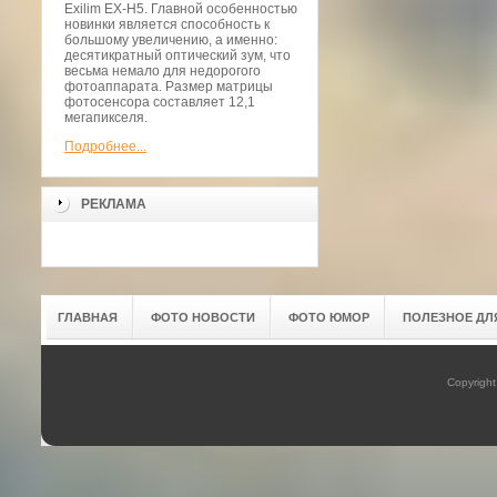
Exilim EX-H5. Главной особенностью
новинки является способность к
большому увеличению, а именно:
десятикратный оптический зум, что
весьма немало для недорогого
фотоаппарата. Размер матрицы
фотосенсора составляет 12,1
мегапикселя.
Подробнее...
РЕКЛАМА
ГЛАВНАЯ
ФОТО НОВОСТИ
ФОТО ЮМОР
ПОЛЕЗНОЕ ДЛ
Copyrigh