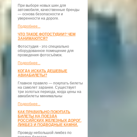
При выборе новых шин для
автомобиля, качественные бренды
— основа безопасности и
уверенности на дороге.
Подробнее...
ЧТО ТАКОЕ ФОТОСТУДИИ? ЧЕМ
ЗАНИМАЮТСЯ?
Фотостудия - это специально
оборудованное помещение для
проведения фотосъёмок.
Подробнее...
КОГДА ИСКАТЬ ДЕШЕВЫЕ
АВИАБИЛЕТЫ?
Главное правило — покупать билеты
на самолет заранее. Существует
три золотых периода, когда цены на
авиабилеты минимальны
Подробнее...
КАК ПРАВИЛЬНО ПОКУПАТЬ
БИЛЕТЫ НА ПОЕЗДА
РОССИЙСКИХ ЖЕЛЕЗНЫХ ДОРОГ.
ЛИКБЕЗ И ПОДВОДНЫЕ КАМНИ.
Проведу небольшой ликбез по