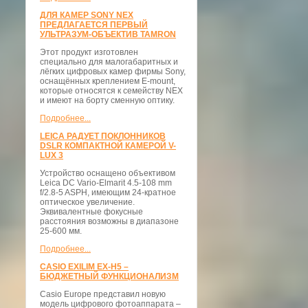
ДЛЯ КАМЕР SONY NEX
ПРЕДЛАГАЕТСЯ ПЕРВЫЙ
УЛЬТРАЗУМ-ОБЪЕКТИВ TAMRON
Этот продукт изготовлен
специально для малогабаритных и
лёгких цифровых камер фирмы Sony,
оснащённых креплением E-mount,
которые относятся к семейству NEX
и имеют на борту сменную оптику.
Подробнее...
LEICA РАДУЕТ ПОКЛОННИКОВ
DSLR КОМПАКТНОЙ КАМЕРОЙ V-
LUX 3
Устройство оснащено объективом
Leica DC Vario-Elmarit 4.5-108 mm
f/2.8-5 ASPH, имеющим 24-кратное
оптическое увеличение.
Эквивалентные фокусные
расстояния возможны в диапазоне
25-600 мм.
Подробнее...
CASIO EXILIM EX-H5 –
БЮДЖЕТНЫЙ ФУНКЦИОНАЛИЗМ
Casio Europe представил новую
модель цифрового фотоаппарата –