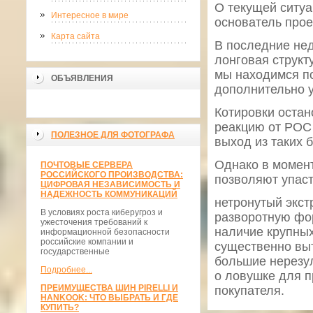
О текущей ситуа
Интересное в мире
основатель прое
Карта сайта
В последние нед
лонговая структ
мы находимся п
ОБЪЯВЛЕНИЯ
дополнительно у
Котировки остан
реакцию от POC 
ПОЛЕЗНОЕ ДЛЯ ФОТОГРАФА
выход из таких 
Однако в момент
ПОЧТОВЫЕ СЕРВЕРА
РОССИЙСКОГО ПРОИЗВОДСТВА:
позволяют упаст
ЦИФРОВАЯ НЕЗАВИСИМОСТЬ И
НАДЕЖНОСТЬ КОММУНИКАЦИЙ
нетронутый экст
В условиях роста киберугроз и
разворотную фо
ужесточения требований к
наличие крупных
информационной безопасности
российские компании и
существенно вы
государственные
большие нерезул
Подробнее...
о ловушке для п
ПРЕИМУЩЕСТВА ШИН PIRELLI И
покупателя.
HANKOOK: ЧТО ВЫБРАТЬ И ГДЕ
КУПИТЬ?