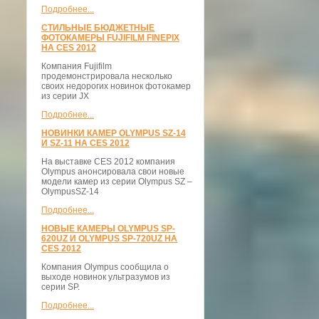
Подробнее...
СТИЛЬНЫЕ БЮДЖЕТНЫЕ
ФОТОКАМЕРЫ FUJIFILM FINEPIX
НА CES 2012
Компания Fujifilm
продемонстрировала несколько
своих недорогих новинок фотокамер
из серии JX
Подробнее...
НОВИНКИ КАМЕР OLYMPUS SZ-14
И SZ-11 НА CES 2012
На выставке CES 2012 компания
Olympus анонсировала свои новые
модели камер из серии Olympus SZ –
OlympusSZ-14
Подробнее...
НОВЫЕ КАМЕРЫ OLYMPUS SP-
620UZ И OLYMPUS SP-720UZ НА
CES 2012
Компания Olympus сообщила о
выходе новинок ультразумов из
серии SP.
Подробнее...