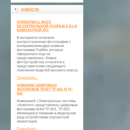
НОВОСТИ
ПОЯВИЛИСЬ ФОТО
БЕЗЗЕРКАЛЬНОЙ FUJIFILM X-E1 И
КОМПАКТНОЙ XF1
В интернете получили
распространение фотографии с
изображением двух новинок
фотокамер Fujifilm, которые
официально еще не
представлялись. Новые
фотоустройства относятся к
представителям следующего
поколения моделей высокого класса.
Подробнее...
НОВИНКИ ЦИФРОВЫХ
ФОТОРАМОК TEXET TF-601 И TF-
602
Компанией «Электронные системы
«Алкотел» представлены цифровые
фоторамки teXet TF-601, TF-602,
являющиеся первыми в модельном
ряду устройствами портретной
ориентации.
Подробнее...