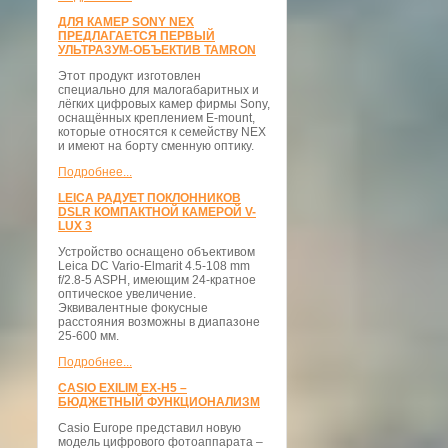
ДЛЯ КАМЕР SONY NEX
ПРЕДЛАГАЕТСЯ ПЕРВЫЙ
УЛЬТРАЗУМ-ОБЪЕКТИВ TAMRON
Этот продукт изготовлен
специально для малогабаритных и
лёгких цифровых камер фирмы Sony,
оснащённых креплением E-mount,
которые относятся к семейству NEX
и имеют на борту сменную оптику.
Подробнее...
LEICA РАДУЕТ ПОКЛОННИКОВ
DSLR КОМПАКТНОЙ КАМЕРОЙ V-
LUX 3
Устройство оснащено объективом
Leica DC Vario-Elmarit 4.5-108 mm
f/2.8-5 ASPH, имеющим 24-кратное
оптическое увеличение.
Эквивалентные фокусные
расстояния возможны в диапазоне
25-600 мм.
Подробнее...
CASIO EXILIM EX-H5 –
БЮДЖЕТНЫЙ ФУНКЦИОНАЛИЗМ
Casio Europe представил новую
модель цифрового фотоаппарата –