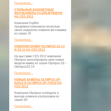
Подробнее...
СТИЛЬНЫЕ БЮДЖЕТНЫЕ
ФОТОКАМЕРЫ FUJIFILM FINEPIX
НА CES 2012
Компания Fujifilm
продемонстрировала несколько
своих недорогих новинок фотокамер
из серии JX
Подробнее...
НОВИНКИ КАМЕР OLYMPUS SZ-14
И SZ-11 НА CES 2012
На выставке CES 2012 компания
Olympus анонсировала свои новые
модели камер из серии Olympus SZ –
OlympusSZ-14
Подробнее...
НОВЫЕ КАМЕРЫ OLYMPUS SP-
620UZ И OLYMPUS SP-720UZ НА
CES 2012
Компания Olympus сообщила о
выходе новинок ультразумов из
серии SP.
Подробнее...