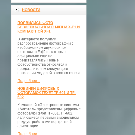
НОВОСТИ
ПОЯВИЛИСЬ ФОТО
БЕЗЗЕРКАЛЬНОЙ FUJIFILM X-E1 И
КОМПАКТНОЙ XF1
В интернете получили
распространение фотографии с
изображением двух новинок
фотокамер Fujifilm, которые
официально еще не
представлялись. Новые
фотоустройства относятся к
представителям следующего
поколения моделей высокого класса.
Подробнее...
НОВИНКИ ЦИФРОВЫХ
ФОТОРАМОК TEXET TF-601 И TF-
602
Компанией «Электронные системы
«Алкотел» представлены цифровые
фоторамки teXet TF-601, TF-602,
являющиеся первыми в модельном
ряду устройствами портретной
ориентации.
Подробнее...