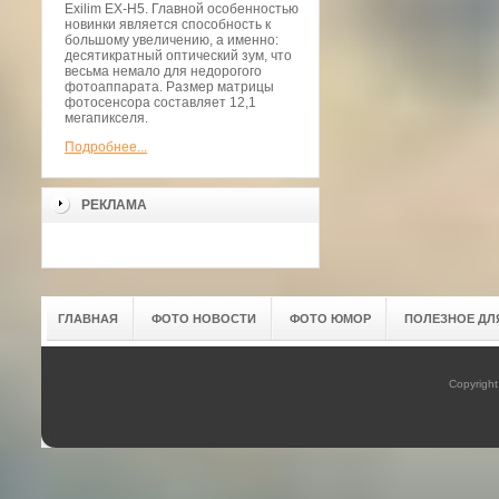
Exilim EX-H5. Главной особенностью
новинки является способность к
большому увеличению, а именно:
десятикратный оптический зум, что
весьма немало для недорогого
фотоаппарата. Размер матрицы
фотосенсора составляет 12,1
мегапикселя.
Подробнее...
РЕКЛАМА
ГЛАВНАЯ
ФОТО НОВОСТИ
ФОТО ЮМОР
ПОЛЕЗНОЕ ДЛ
Copyrigh