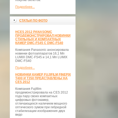
покупке билетов.
Подробнее...
СТАТЬИ ПО ФОТО
НCES 2012 PANASONIC
ПРОДЕМОНСТРИРОВАЛ НОВИНКИ
СТИЛЬНЫХ И КОМПАКТНЫХ
КАМЕР DMC-FS45 С DMC-FS40
Компания Panasonic анонсировала
новинки фотоаппаратов 16,1 Мп
LUMIX DMC-FS45 и 14,1 Мп LUMIX
DMC-FS40
Подробнее...
НОВИНКИ КАМЕР FUJIFILM FINEPIX
T400 И T350 ПРЕДСТАВЛЕНЫ НА
CES 2012
Компания Fujifilm
продемонстрировала на CES 2012
года пару своих компактных
цифровых фотокамер,
отличающихся наличием мощного
оптического зумом при гибридной
стабилизации изображения двух
видо