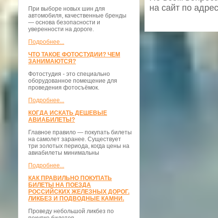
на сайт по адре
При выборе новых шин для
автомобиля, качественные бренды
— основа безопасности и
уверенности на дороге.
Подробнее...
ЧТО ТАКОЕ ФОТОСТУДИИ? ЧЕМ
ЗАНИМАЮТСЯ?
Фотостудия - это специально
оборудованное помещение для
проведения фотосъёмок.
Подробнее...
КОГДА ИСКАТЬ ДЕШЕВЫЕ
АВИАБИЛЕТЫ?
Главное правило — покупать билеты
на самолет заранее. Существует
три золотых периода, когда цены на
авиабилеты минимальны
Подробнее...
КАК ПРАВИЛЬНО ПОКУПАТЬ
БИЛЕТЫ НА ПОЕЗДА
РОССИЙСКИХ ЖЕЛЕЗНЫХ ДОРОГ.
ЛИКБЕЗ И ПОДВОДНЫЕ КАМНИ.
Проведу небольшой ликбез по