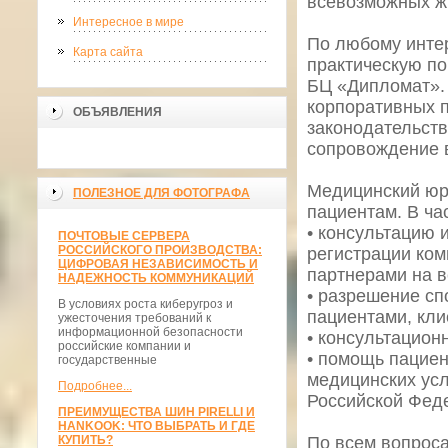
всевозможных ж
Интересное в мире
По любому инте
Карта сайта
практическую пом
БЦ «Дипломат».
корпоративных п
ОБЪЯВЛЕНИЯ
законодательст
сопровождение 
Медицинский юр
ПОЛЕЗНОЕ ДЛЯ ФОТОГРАФА
пациентам. В ча
• консультацию 
ПОЧТОВЫЕ СЕРВЕРА
РОССИЙСКОГО ПРОИЗВОДСТВА:
регистрации ко
ЦИФРОВАЯ НЕЗАВИСИМОСТЬ И
партнерами на в
НАДЕЖНОСТЬ КОММУНИКАЦИЙ
• разрешение сп
В условиях роста киберугроз и
пациентами, кли
ужесточения требований к
информационной безопасности
• консультацион
российские компании и
• помощь пациен
государственные
медицинских усл
Подробнее...
Российской Фед
ПРЕИМУЩЕСТВА ШИН PIRELLI И
HANKOOK: ЧТО ВЫБРАТЬ И ГДЕ
КУПИТЬ?
По всем вопрос