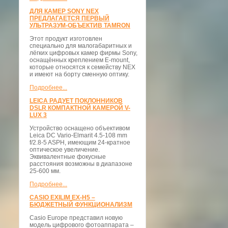
ДЛЯ КАМЕР SONY NEX
ПРЕДЛАГАЕТСЯ ПЕРВЫЙ
УЛЬТРАЗУМ-ОБЪЕКТИВ TAMRON
Этот продукт изготовлен
специально для малогабаритных и
лёгких цифровых камер фирмы Sony,
оснащённых креплением E-mount,
которые относятся к семейству NEX
и имеют на борту сменную оптику.
Подробнее...
LEICA РАДУЕТ ПОКЛОННИКОВ
DSLR КОМПАКТНОЙ КАМЕРОЙ V-
LUX 3
Устройство оснащено объективом
Leica DC Vario-Elmarit 4.5-108 mm
f/2.8-5 ASPH, имеющим 24-кратное
оптическое увеличение.
Эквивалентные фокусные
расстояния возможны в диапазоне
25-600 мм.
Подробнее...
CASIO EXILIM EX-H5 –
БЮДЖЕТНЫЙ ФУНКЦИОНАЛИЗМ
Casio Europe представил новую
модель цифрового фотоаппарата –