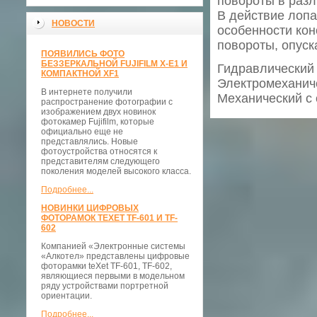
повороты в раз
В действие лоп
НОВОСТИ
особенности кон
повороты, опуск
ПОЯВИЛИСЬ ФОТО
БЕЗЗЕРКАЛЬНОЙ FUJIFILM X-E1 И
Гидравлический 
КОМПАКТНОЙ XF1
Электромеханич
В интернете получили
Механический с 
распространение фотографии с
изображением двух новинок
фотокамер Fujifilm, которые
официально еще не
представлялись. Новые
фотоустройства относятся к
представителям следующего
поколения моделей высокого класса.
Подробнее...
НОВИНКИ ЦИФРОВЫХ
ФОТОРАМОК TEXET TF-601 И TF-
602
Компанией «Электронные системы
«Алкотел» представлены цифровые
фоторамки teXet TF-601, TF-602,
являющиеся первыми в модельном
ряду устройствами портретной
ориентации.
Подробнее...