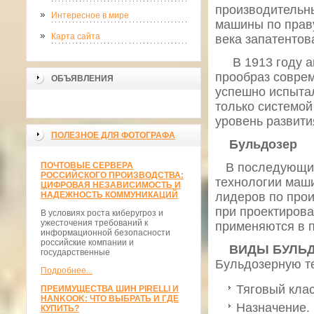
производительны
Интересное в мире
машины по праву
Карта сайта
века запатентов
В 1913 году ан
прообраз соврем
ОБЪЯВЛЕНИЯ
успешно испытал
только системой
уровень развити
ПОЛЕЗНОЕ ДЛЯ ФОТОГРАФА
Бульдозер
ПОЧТОВЫЕ СЕРВЕРА
В последующие 
РОССИЙСКОГО ПРОИЗВОДСТВА:
технологии маши
ЦИФРОВАЯ НЕЗАВИСИМОСТЬ И
НАДЕЖНОСТЬ КОММУНИКАЦИЙ
лидеров по прои
при проектирова
В условиях роста киберугроз и
ужесточения требований к
применяются в п
информационной безопасности
российские компании и
ВИДЫ БУЛЬД
государственные
Бульдозерную те
Подробнее...
Тяговый клас
ПРЕИМУЩЕСТВА ШИН PIRELLI И
HANKOOK: ЧТО ВЫБРАТЬ И ГДЕ
Назначение.
КУПИТЬ?