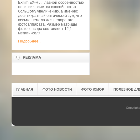
Exilim EX-H5. Главной особенностью
новинки является способность к
большому увеличению, а именно:
десятикратный оптический зум, что
весьма немало для недорогого
фотоаппарата. Размер матрицы
фотосенсора составляет 12,1
мегапикселя.
Подробнее...
РЕКЛАМА
ГЛАВНАЯ
ФОТО НОВОСТИ
ФОТО ЮМОР
ПОЛЕЗНОЕ ДЛ
Copyrigh