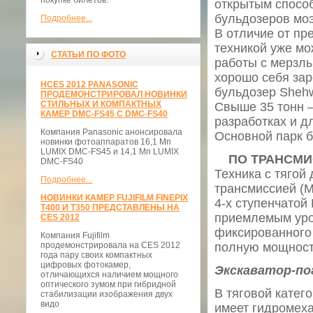
покупке билетов.
открытым способ
бульдозеров мо
Подробнее...
В отличие от пр
техникой уже мо
СТАТЬИ ПО ФОТО
работы с мерзлы
хорошо себя за
НCES 2012 PANASONIC
бульдозер Sheh
ПРОДЕМОНСТРИРОВАЛ НОВИНКИ
СТИЛЬНЫХ И КОМПАКТНЫХ
Свыше 35 тонн —
КАМЕР DMC-FS45 С DMC-FS40
разработках и д
Компания Panasonic анонсировала
Основной парк б
новинки фотоаппаратов 16,1 Мп
LUMIX DMC-FS45 и 14,1 Мп LUMIX
ПО ТРАНСМИ
DMC-FS40
Техника с тягой
Подробнее...
трансмиссией (М
НОВИНКИ КАМЕР FUJIFILM FINEPIX
4-х ступенчатой
T400 И T350 ПРЕДСТАВЛЕНЫ НА
приемлемым уров
CES 2012
фиксированного 
Компания Fujifilm
продемонстрировала на CES 2012
полную мощность
года пару своих компактных
цифровых фотокамер,
Экскаватор-по
отличающихся наличием мощного
оптического зумом при гибридной
В тяговой катег
стабилизации изображения двух
видо
имеет гидромеха