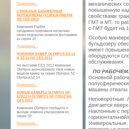
механических с
Подробнее...
повышенную над
СТИЛЬНЫЕ БЮДЖЕТНЫЕ
ФОТОКАМЕРЫ FUJIFILM FINEPIX
свойствами тра
НА CES 2012
ГМТ и МТ, то ра
Компания Fujifilm
с ГМТ будет на 1
продемонстрировала несколько
своих недорогих новинок фотокамер
Особую маневре
из серии JX
бульдозеру обес
Подробнее...
имеют повышенн
НОВИНКИ КАМЕР OLYMPUS SZ-14
оборудуются сло
И SZ-11 НА CES 2012
обслуживания.
На выставке CES 2012 компания
Olympus анонсировала свои новые
ПО РАБОЧЕМ
модели камер из серии Olympus SZ –
Основной рабоч
OlympusSZ-14
полусферически
Подробнее...
машины отвалы 
НОВЫЕ КАМЕРЫ OLYMPUS SP-
620UZ И OLYMPUS SP-720UZ НА
Неповоротные. 
CES 2012
двигается вверх
Компания Olympus сообщила о
Наклонные с пер
выходе новинок ультразумов из
серии SP.
горизонтальной/
Универсальные.
Подробнее...