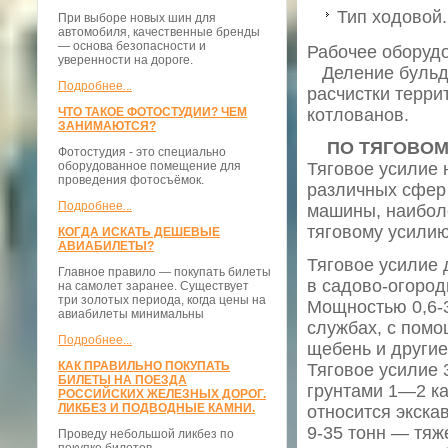
Тип ходовой.
При выборе новых шин для
автомобиля, качественные бренды
— основа безопасности и
Рабочее оборуд
уверенности на дороге.
Деление бульдо
Подробнее...
расчистки терри
ЧТО ТАКОЕ ФОТОСТУДИИ? ЧЕМ
котлованов.
ЗАНИМАЮТСЯ?
ПО ТЯГОВОМ
Фотостудия - это специально
оборудованное помещение для
Тяговое усилие 
проведения фотосъёмок.
различных сфер 
Подробнее...
машины, наибол
тяговому усилию
КОГДА ИСКАТЬ ДЕШЕВЫЕ
АВИАБИЛЕТЫ?
Тяговое усилие 
Главное правило — покупать билеты
в садово-огород
на самолет заранее. Существует
три золотых периода, когда цены на
Мощностью 0,6-3
авиабилеты минимальны
службах, с помо
Подробнее...
щебень и други
КАК ПРАВИЛЬНО ПОКУПАТЬ
Тяговое усилие
БИЛЕТЫ НА ПОЕЗДА
грунтами 1­—2 к
РОССИЙСКИХ ЖЕЛЕЗНЫХ ДОРОГ.
ЛИКБЕЗ И ПОДВОДНЫЕ КАМНИ.
относится экска
9-35 тонн — тя
Проведу небольшой ликбез по