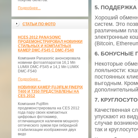
покупке билетов.
5.
ПОДДЕРЖКА
Подробнее...
Хороший обменн
систем. Это поз
СТАТЬИ ПО ФОТО
различными пла
электронные кош
НCES 2012 PANASONIC
ПРОДЕМОНСТРИРОВАЛ НОВИНКИ
(Bitcoin, Ethereu
СТИЛЬНЫХ И КОМПАКТНЫХ
КАМЕР DMC-FS45 С DMC-FS40
6.
БОНУСНЫЕ 
Компания Panasonic анонсировала
новинки фотоаппаратов 16,1 Мп
Некоторые обме
LUMIX DMC-FS45 и 14,1 Мп LUMIX
лояльности: кэш
DMC-FS40
постоянных клие
Подробнее...
выгодным. Кроме
НОВИНКИ КАМЕР FUJIFILM FINEPIX
дополнительный
T400 И T350 ПРЕДСТАВЛЕНЫ НА
CES 2012
7.
КРУГЛОСУТО
Компания Fujifilm
продемонстрировала на CES 2012
Качественная с
года пару своих компактных
упускают из вид
цифровых фотокамер,
отличающихся наличием мощного
случае возникно
оптического зумом при гибридной
так и круглосут
стабилизации изображения двух
видо