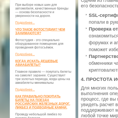
Одним из главн
При выборе новых шин для
его безопаснос
автомобиля, качественные бренды
— основа безопасности и
SSL-сертиф
уверенности на дороге.
попали в ру
Подробнее...
Проверка от
ЧТО ТАКОЕ ФОТОСТУДИИ? ЧЕМ
ЗАНИМАЮТСЯ?
ознакомитьс
Фотостудия - это специально
форумах и аг
оборудованное помещение для
проведения фотосъёмок.
поможет изб
Подробнее...
Партнерств
КОГДА ИСКАТЬ ДЕШЕВЫЕ
обменники ч
АВИАБИЛЕТЫ?
криптовалют
Главное правило — покупать билеты
на самолет заранее. Существует
4.
ПРОСТОТА 
три золотых периода, когда цены на
авиабилеты минимальны
Для многих поль
Подробнее...
выполнения опе
КАК ПРАВИЛЬНО ПОКУПАТЬ
процесс, где вы
БИЛЕТЫ НА ПОЕЗДА
РОССИЙСКИХ ЖЕЛЕЗНЫХ ДОРОГ.
увидеть расчет 
ЛИКБЕЗ И ПОДВОДНЫЕ КАМНИ.
поддерживают м
Проведу небольшой ликбез по
любой точке мир