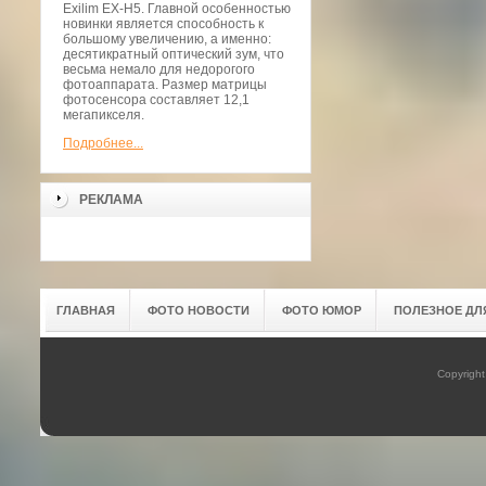
Exilim EX-H5. Главной особенностью
новинки является способность к
большому увеличению, а именно:
десятикратный оптический зум, что
весьма немало для недорогого
фотоаппарата. Размер матрицы
фотосенсора составляет 12,1
мегапикселя.
Подробнее...
РЕКЛАМА
ГЛАВНАЯ
ФОТО НОВОСТИ
ФОТО ЮМОР
ПОЛЕЗНОЕ ДЛ
Copyrigh