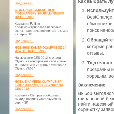
Как выбрать л
Подробнее...
Используйт
СТИЛЬНЫЕ БЮДЖЕТНЫЕ
ФОТОКАМЕРЫ FUJIFILM FINEPIX
BestChange,
НА CES 2012
обменников 
Компания Fujifilm
продемонстрировала несколько
поиск наибо
своих недорогих новинок фотокамер
из серии JX
Обращайте 
Подробнее...
которые раб
НОВИНКИ КАМЕР OLYMPUS SZ-14
И SZ-11 НА CES 2012
отзывы.
На выставке CES 2012 компания
Olympus анонсировала свои новые
Тщательно 
модели камер из серии Olympus SZ –
OlympusSZ-14
прозрачны и
Подробнее...
хорошим, во
НОВЫЕ КАМЕРЫ OLYMPUS SP-
Заключение
620UZ И OLYMPUS SP-720UZ НА
CES 2012
Выбор выгодного
Компания Olympus сообщила о
финансовой без
выходе новинок ультразумов из
серии SP.
найти надежный
обработку заяво
Подробнее...