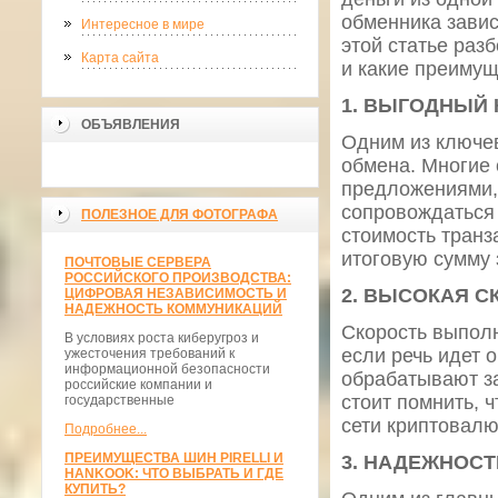
обменника завис
Интересное в мире
этой статье раз
Карта сайта
и какие преимущ
1.
ВЫГОДНЫЙ К
ОБЪЯВЛЕНИЯ
Одним из ключев
обмена. Многие
предложениями, 
сопровождаться
ПОЛЕЗНОЕ ДЛЯ ФОТОГРАФА
стоимость транз
итоговую сумму 
ПОЧТОВЫЕ СЕРВЕРА
РОССИЙСКОГО ПРОИЗВОДСТВА:
2.
ВЫСОКАЯ С
ЦИФРОВАЯ НЕЗАВИСИМОСТЬ И
НАДЕЖНОСТЬ КОММУНИКАЦИЙ
Скорость выпол
В условиях роста киберугроз и
если речь идет 
ужесточения требований к
информационной безопасности
обрабатывают за
российские компании и
стоит помнить, 
государственные
сети криптовалю
Подробнее...
ПРЕИМУЩЕСТВА ШИН PIRELLI И
3.
НАДЕЖНОСТ
HANKOOK: ЧТО ВЫБРАТЬ И ГДЕ
КУПИТЬ?