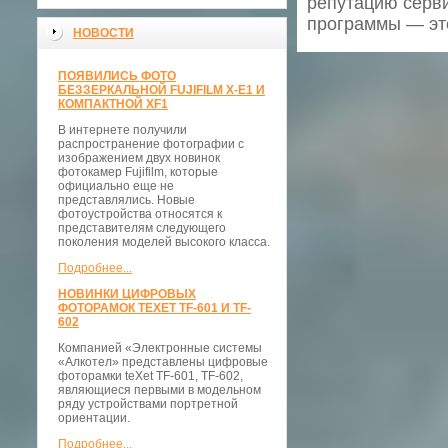
репутацию серви
программы — это
НОВОСТИ
ПОЯВИЛИСЬ ФОТО
БЕЗЗЕРКАЛЬНОЙ FUJIFILM X-E1 И
КОМПАКТНОЙ XF1
В интернете получили
распространение фотографии с
изображением двух новинок
фотокамер Fujifilm, которые
официально еще не
представлялись. Новые
фотоустройства относятся к
представителям следующего
поколения моделей высокого класса.
Подробнее...
НОВИНКИ ЦИФРОВЫХ
ФОТОРАМОК TEXET TF-601 И TF-
602
Компанией «Электронные системы
«Алкотел» представлены цифровые
фоторамки teXet TF-601, TF-602,
являющиеся первыми в модельном
ряду устройствами портретной
ориентации.
Подробнее...