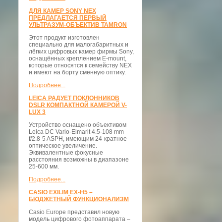
ДЛЯ КАМЕР SONY NEX
ПРЕДЛАГАЕТСЯ ПЕРВЫЙ
УЛЬТРАЗУМ-ОБЪЕКТИВ TAMRON
Этот продукт изготовлен
специально для малогабаритных и
лёгких цифровых камер фирмы Sony,
оснащённых креплением E-mount,
которые относятся к семейству NEX
и имеют на борту сменную оптику.
Подробнее...
LEICA РАДУЕТ ПОКЛОННИКОВ
DSLR КОМПАКТНОЙ КАМЕРОЙ V-
LUX 3
Устройство оснащено объективом
Leica DC Vario-Elmarit 4.5-108 mm
f/2.8-5 ASPH, имеющим 24-кратное
оптическое увеличение.
Эквивалентные фокусные
расстояния возможны в диапазоне
25-600 мм.
Подробнее...
CASIO EXILIM EX-H5 –
БЮДЖЕТНЫЙ ФУНКЦИОНАЛИЗМ
Casio Europe представил новую
модель цифрового фотоаппарата –