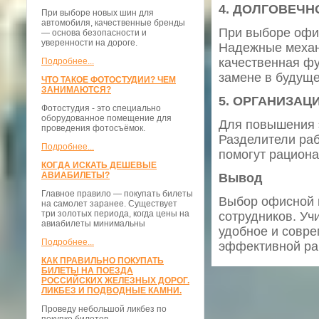
4. ДОЛГОВЕЧН
При выборе новых шин для
автомобиля, качественные бренды
При выборе офи
— основа безопасности и
уверенности на дороге.
Надежные механи
качественная фу
Подробнее...
замене в будущ
ЧТО ТАКОЕ ФОТОСТУДИИ? ЧЕМ
ЗАНИМАЮТСЯ?
5. ОРГАНИЗАЦ
Фотостудия - это специально
оборудованное помещение для
Для повышения 
проведения фотосъёмок.
Разделители раб
Подробнее...
помогут рациона
КОГДА ИСКАТЬ ДЕШЕВЫЕ
АВИАБИЛЕТЫ?
Вывод
Главное правило — покупать билеты
Выбор офисной 
на самолет заранее. Существует
три золотых периода, когда цены на
сотрудников. Уч
авиабилеты минимальны
удобное и совр
Подробнее...
эффективной ра
КАК ПРАВИЛЬНО ПОКУПАТЬ
БИЛЕТЫ НА ПОЕЗДА
РОССИЙСКИХ ЖЕЛЕЗНЫХ ДОРОГ.
ЛИКБЕЗ И ПОДВОДНЫЕ КАМНИ.
Проведу небольшой ликбез по