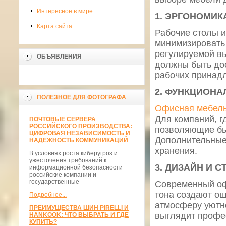
Интересное в мире
1. ЭРГОНОМИК
Карта сайта
Рабочие столы и
минимизировать 
регулируемой в
ОБЪЯВЛЕНИЯ
должны быть до
рабочих принад
2. ФУНКЦИОН
ПОЛЕЗНОЕ ДЛЯ ФОТОГРАФА
Офисная мебель
Для компаний, г
ПОЧТОВЫЕ СЕРВЕРА
РОССИЙСКОГО ПРОИЗВОДСТВА:
позволяющие бы
ЦИФРОВАЯ НЕЗАВИСИМОСТЬ И
Дополнительные 
НАДЕЖНОСТЬ КОММУНИКАЦИЙ
хранения.
В условиях роста киберугроз и
ужесточения требований к
3. ДИЗАЙН И С
информационной безопасности
российские компании и
государственные
Современный оф
тона создают о
Подробнее...
атмосферу уютн
ПРЕИМУЩЕСТВА ШИН PIRELLI И
выглядит профес
HANKOOK: ЧТО ВЫБРАТЬ И ГДЕ
КУПИТЬ?