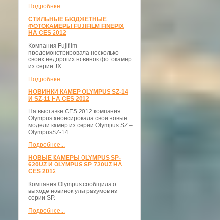
Подробнее...
СТИЛЬНЫЕ БЮДЖЕТНЫЕ
ФОТОКАМЕРЫ FUJIFILM FINEPIX
НА CES 2012
Компания Fujifilm
продемонстрировала несколько
своих недорогих новинок фотокамер
из серии JX
Подробнее...
НОВИНКИ КАМЕР OLYMPUS SZ-14
И SZ-11 НА CES 2012
На выставке CES 2012 компания
Olympus анонсировала свои новые
модели камер из серии Olympus SZ –
OlympusSZ-14
Подробнее...
НОВЫЕ КАМЕРЫ OLYMPUS SP-
620UZ И OLYMPUS SP-720UZ НА
CES 2012
Компания Olympus сообщила о
выходе новинок ультразумов из
серии SP.
Подробнее...