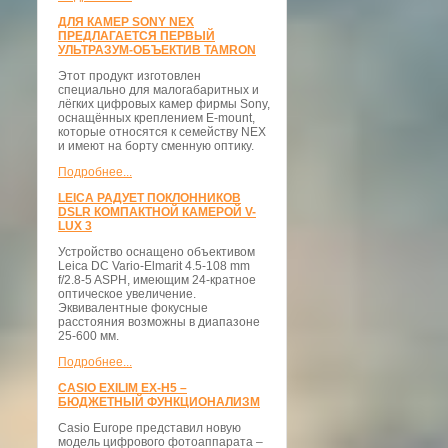
ДЛЯ КАМЕР SONY NEX
ПРЕДЛАГАЕТСЯ ПЕРВЫЙ
УЛЬТРАЗУМ-ОБЪЕКТИВ TAMRON
Этот продукт изготовлен
специально для малогабаритных и
лёгких цифровых камер фирмы Sony,
оснащённых креплением E-mount,
которые относятся к семейству NEX
и имеют на борту сменную оптику.
Подробнее...
LEICA РАДУЕТ ПОКЛОННИКОВ
DSLR КОМПАКТНОЙ КАМЕРОЙ V-
LUX 3
Устройство оснащено объективом
Leica DC Vario-Elmarit 4.5-108 mm
f/2.8-5 ASPH, имеющим 24-кратное
оптическое увеличение.
Эквивалентные фокусные
расстояния возможны в диапазоне
25-600 мм.
Подробнее...
CASIO EXILIM EX-H5 –
БЮДЖЕТНЫЙ ФУНКЦИОНАЛИЗМ
Casio Europe представил новую
модель цифрового фотоаппарата –