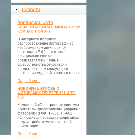
НОВОСТИ
ПОЯВИЛИСЬ ФОТО
БЕЗЗЕРКАЛЬНОЙ FUJIFILM X-E1 И
КОМПАКТНОЙ XF1
В интернете получили
распространение фотографии с
изображением двух новинок
фотокамер Fujifilm, которые
официально еще не
представлялись. Новые
фотоустройства относятся к
представителям следующего
поколения моделей высокого класса.
Подробнее...
НОВИНКИ ЦИФРОВЫХ
ФОТОРАМОК TEXET TF-601 И TF-
602
Компанией «Электронные системы
«Алкотел» представлены цифровые
фоторамки teXet TF-601, TF-602,
являющиеся первыми в модельном
ряду устройствами портретной
ориентации.
Подробнее...