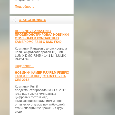
покупке билетов.
Подробнее...
СТАТЬИ ПО ФОТО
НCES 2012 PANASONIC
ПРОДЕМОНСТРИРОВАЛ НОВИНКИ
СТИЛЬНЫХ И КОМПАКТНЫХ
КАМЕР DMC-FS45 С DMC-FS40
Компания Panasonic анонсировала
новинки фотоаппаратов 16,1 Мп
LUMIX DMC-FS45 и 14,1 Мп LUMIX
DMC-FS40
Подробнее...
НОВИНКИ КАМЕР FUJIFILM FINEPIX
T400 И T350 ПРЕДСТАВЛЕНЫ НА
CES 2012
Компания Fujifilm
продемонстрировала на CES 2012
года пару своих компактных
цифровых фотокамер,
отличающихся наличием мощного
оптического зумом при гибридной
стабилизации изображения двух
видо