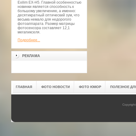
Exilim EX-H5. Главной особенностью
новинки является способность к
большому увеличению, а именно:
десятикратный оптический зум, что
весьма немало для недорогого
фотоаппарата. Размер матрицы
фотосенсора составляет 12,1
мегапикселя.
Подробнее...
РЕКЛАМА
ГЛАВНАЯ
ФОТО НОВОСТИ
ФОТО ЮМОР
ПОЛЕЗНОЕ ДЛ
Copyrigh