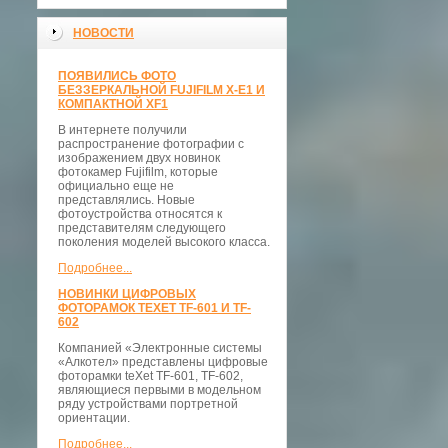
НОВОСТИ
ПОЯВИЛИСЬ ФОТО
БЕЗЗЕРКАЛЬНОЙ FUJIFILM X-E1 И
КОМПАКТНОЙ XF1
В интернете получили
распространение фотографии с
изображением двух новинок
фотокамер Fujifilm, которые
официально еще не
представлялись. Новые
фотоустройства относятся к
представителям следующего
поколения моделей высокого класса.
Подробнее...
НОВИНКИ ЦИФРОВЫХ
ФОТОРАМОК TEXET TF-601 И TF-
602
Компанией «Электронные системы
«Алкотел» представлены цифровые
фоторамки teXet TF-601, TF-602,
являющиеся первыми в модельном
ряду устройствами портретной
ориентации.
Подробнее...