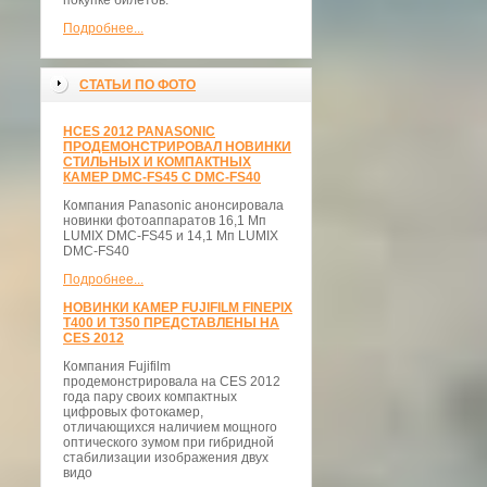
покупке билетов.
Подробнее...
СТАТЬИ ПО ФОТО
НCES 2012 PANASONIC
ПРОДЕМОНСТРИРОВАЛ НОВИНКИ
СТИЛЬНЫХ И КОМПАКТНЫХ
КАМЕР DMC-FS45 С DMC-FS40
Компания Panasonic анонсировала
новинки фотоаппаратов 16,1 Мп
LUMIX DMC-FS45 и 14,1 Мп LUMIX
DMC-FS40
Подробнее...
НОВИНКИ КАМЕР FUJIFILM FINEPIX
T400 И T350 ПРЕДСТАВЛЕНЫ НА
CES 2012
Компания Fujifilm
продемонстрировала на CES 2012
года пару своих компактных
цифровых фотокамер,
отличающихся наличием мощного
оптического зумом при гибридной
стабилизации изображения двух
видо