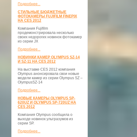
Подробнее...
СТИЛЬНЫЕ БЮДЖЕТНЫЕ
ФОТОКАМЕРЫ FUJIFILM FINEPIX
НА CES 2012
Компания Fujifilm
продемонстрировала несколько
своих недорогих новинок фотокамер
из серии JX
Подробнее...
НОВИНКИ КАМЕР OLYMPUS SZ-14
И SZ-11 НА CES 2012
На выставке CES 2012 компания
Olympus анонсировала свои новые
модели камер из серии Olympus SZ –
OlympusSZ-14
Подробнее...
НОВЫЕ КАМЕРЫ OLYMPUS SP-
620UZ И OLYMPUS SP-720UZ НА
CES 2012
Компания Olympus сообщила о
выходе новинок ультразумов из
серии SP.
Подробнее...