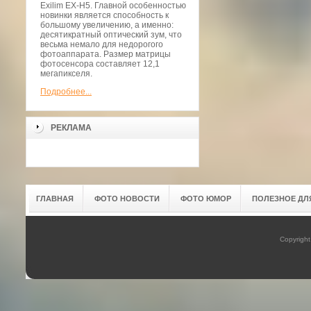
Exilim EX-H5. Главной особенностью
новинки является способность к
большому увеличению, а именно:
десятикратный оптический зум, что
весьма немало для недорогого
фотоаппарата. Размер матрицы
фотосенсора составляет 12,1
мегапикселя.
Подробнее...
РЕКЛАМА
ГЛАВНАЯ
ФОТО НОВОСТИ
ФОТО ЮМОР
ПОЛЕЗНОЕ ДЛ
Copyrigh