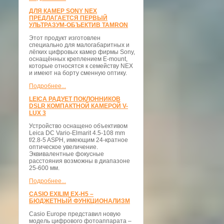
ДЛЯ КАМЕР SONY NEX
ПРЕДЛАГАЕТСЯ ПЕРВЫЙ
УЛЬТРАЗУМ-ОБЪЕКТИВ TAMRON
Этот продукт изготовлен
специально для малогабаритных и
лёгких цифровых камер фирмы Sony,
оснащённых креплением E-mount,
которые относятся к семейству NEX
и имеют на борту сменную оптику.
Подробнее...
LEICA РАДУЕТ ПОКЛОННИКОВ
DSLR КОМПАКТНОЙ КАМЕРОЙ V-
LUX 3
Устройство оснащено объективом
Leica DC Vario-Elmarit 4.5-108 mm
f/2.8-5 ASPH, имеющим 24-кратное
оптическое увеличение.
Эквивалентные фокусные
расстояния возможны в диапазоне
25-600 мм.
Подробнее...
CASIO EXILIM EX-H5 –
БЮДЖЕТНЫЙ ФУНКЦИОНАЛИЗМ
Casio Europe представил новую
модель цифрового фотоаппарата –