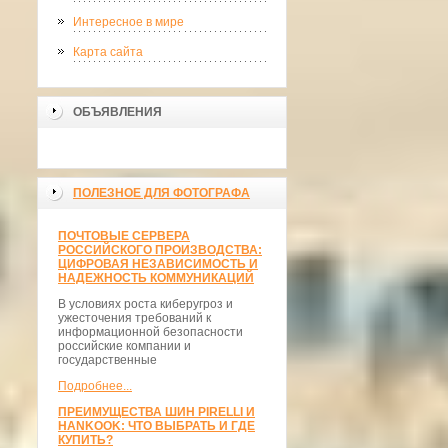
Интересное в мире
Карта сайта
ОБЪЯВЛЕНИЯ
ПОЛЕЗНОЕ ДЛЯ ФОТОГРАФА
ПОЧТОВЫЕ СЕРВЕРА
РОССИЙСКОГО ПРОИЗВОДСТВА:
ЦИФРОВАЯ НЕЗАВИСИМОСТЬ И
НАДЕЖНОСТЬ КОММУНИКАЦИЙ
В условиях роста киберугроз и
ужесточения требований к
информационной безопасности
российские компании и
государственные
Подробнее...
ПРЕИМУЩЕСТВА ШИН PIRELLI И
HANKOOK: ЧТО ВЫБРАТЬ И ГДЕ
КУПИТЬ?