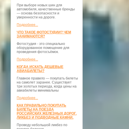
При выборе новых шин для
автомобиля, качественные бренды
— основа безопасности и
уверенности на дороге.
Подробнее...
ЧТО ТАКОЕ ФОТОСТУДИИ? ЧЕМ
ЗАНИМАЮТСЯ?
Фотостудия - это специально
оборудованное помещение для
проведения фотосъёмок.
Подробнее...
КОГДА ИСКАТЬ ДЕШЕВЫЕ
АВИАБИЛЕТЫ?
Главное правило — покупать билеты
на самолет заранее. Существует
три золотых периода, когда цены на
авиабилеты минимальны
Подробнее...
КАК ПРАВИЛЬНО ПОКУПАТЬ
БИЛЕТЫ НА ПОЕЗДА
РОССИЙСКИХ ЖЕЛЕЗНЫХ ДОРОГ.
ЛИКБЕЗ И ПОДВОДНЫЕ КАМНИ.
Проведу небольшой ликбез по