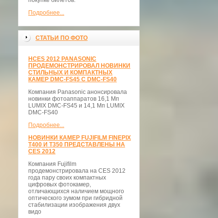
покупке билетов.
Подробнее...
СТАТЬИ ПО ФОТО
НCES 2012 PANASONIC
ПРОДЕМОНСТРИРОВАЛ НОВИНКИ
СТИЛЬНЫХ И КОМПАКТНЫХ
КАМЕР DMC-FS45 С DMC-FS40
Компания Panasonic анонсировала
новинки фотоаппаратов 16,1 Мп
LUMIX DMC-FS45 и 14,1 Мп LUMIX
DMC-FS40
Подробнее...
НОВИНКИ КАМЕР FUJIFILM FINEPIX
T400 И T350 ПРЕДСТАВЛЕНЫ НА
CES 2012
Компания Fujifilm
продемонстрировала на CES 2012
года пару своих компактных
цифровых фотокамер,
отличающихся наличием мощного
оптического зумом при гибридной
стабилизации изображения двух
видо