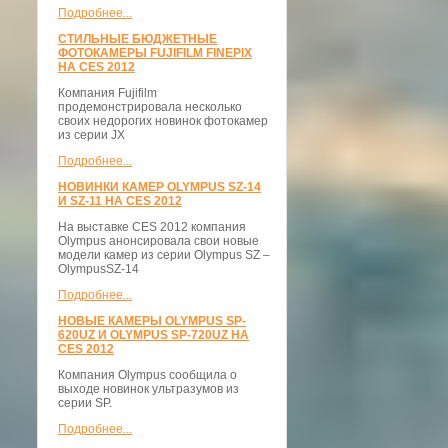
Подробнее...
СТИЛЬНЫЕ БЮДЖЕТНЫЕ
ФОТОКАМЕРЫ FUJIFILM FINEPIX
НА CES 2012
Компания Fujifilm
продемонстрировала несколько
своих недорогих новинок фотокамер
из серии JX
Подробнее...
НОВИНКИ КАМЕР OLYMPUS SZ-14
И SZ-11 НА CES 2012
На выставке CES 2012 компания
Olympus анонсировала свои новые
модели камер из серии Olympus SZ –
OlympusSZ-14
Подробнее...
НОВЫЕ КАМЕРЫ OLYMPUS SP-
620UZ И OLYMPUS SP-720UZ НА
CES 2012
Компания Olympus сообщила о
выходе новинок ультразумов из
серии SP.
Подробнее...