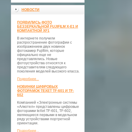
НОВОСТИ
ПОЯВИЛИСЬ ФОТО
БЕЗЗЕРКАЛЬНОЙ FUJIFILM X-E1 И
КОМПАКТНОЙ XF1
В интернете получили
распространение фотографии с
изображением двух новинок
фотокамер Fujifilm, которые
официально еще не
представлялись. Новые
фотоустройства относятся к
представителям следующего
поколения моделей высокого класса.
Подробнее...
НОВИНКИ ЦИФРОВЫХ
ФОТОРАМОК TEXET TF-601 И TF-
602
Компанией «Электронные системы
«Алкотел» представлены цифровые
фоторамки teXet TF-601, TF-602,
являющиеся первыми в модельном
ряду устройствами портретной
ориентации.
Подробнее...