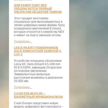
ДЛЯ КАМЕР SONY NEX
ПРЕДЛАГАЕТСЯ ПЕРВЫЙ
УЛЬТРАЗУМ-ОБЪЕКТИВ TAMRON
Этот продукт изготовлен
специально для малогабаритных и
лёгких цифровых камер фирмы Sony,
оснащённых креплением E-mount,
которые относятся к семейству NEX
и имеют на борту сменную оптику.
Подробнее...
LEICA РАДУЕТ ПОКЛОННИКОВ
DSLR КОМПАКТНОЙ КАМЕРОЙ V-
LUX 3
Устройство оснащено объективом
Leica DC Vario-Elmarit 4.5-108 mm
f/2.8-5 ASPH, имеющим 24-кратное
оптическое увеличение.
Эквивалентные фокусные
расстояния возможны в диапазоне
25-600 мм.
Подробнее...
CASIO EXILIM EX-H5 –
БЮДЖЕТНЫЙ ФУНКЦИОНАЛИЗМ
Casio Europe представил новую
модель цифрового фотоаппарата –