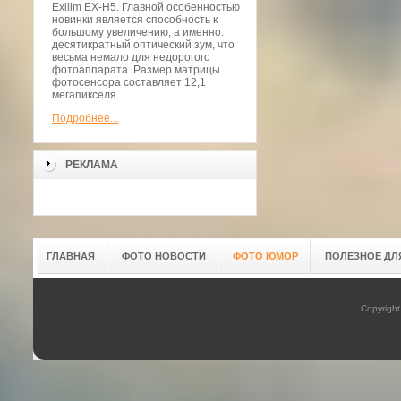
Exilim EX-H5. Главной особенностью
новинки является способность к
большому увеличению, а именно:
десятикратный оптический зум, что
весьма немало для недорогого
фотоаппарата. Размер матрицы
фотосенсора составляет 12,1
мегапикселя.
Подробнее...
РЕКЛАМА
ГЛАВНАЯ
ФОТО НОВОСТИ
ФОТО ЮМОР
ПОЛЕЗНОЕ ДЛ
Copyrigh