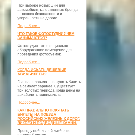
При выборе новых шин для
автомобиля, качественные бренды
— основа безопасности и
уверенности на дороге.
Подробнее...
ЧТО ТАКОЕ ФОТОСТУДИИ? ЧЕМ
ЗАНИМАЮТСЯ?
Фотостудия - это специально
оборудованное помещение для
проведения фотосъёмок.
Подробнее...
КОГДА ИСКАТЬ ДЕШЕВЫЕ
АВИАБИЛЕТЫ?
Главное правило — покупать билеты
на самолет заранее. Существует
три золотых периода, когда цены на
авиабилеты минимальны
Подробнее...
КАК ПРАВИЛЬНО ПОКУПАТЬ
БИЛЕТЫ НА ПОЕЗДА
РОССИЙСКИХ ЖЕЛЕЗНЫХ ДОРОГ.
ЛИКБЕЗ И ПОДВОДНЫЕ КАМНИ.
Проведу небольшой ликбез по