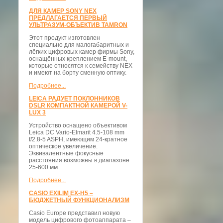
ДЛЯ КАМЕР SONY NEX
ПРЕДЛАГАЕТСЯ ПЕРВЫЙ
УЛЬТРАЗУМ-ОБЪЕКТИВ TAMRON
Этот продукт изготовлен
специально для малогабаритных и
лёгких цифровых камер фирмы Sony,
оснащённых креплением E-mount,
которые относятся к семейству NEX
и имеют на борту сменную оптику.
Подробнее...
LEICA РАДУЕТ ПОКЛОННИКОВ
DSLR КОМПАКТНОЙ КАМЕРОЙ V-
LUX 3
Устройство оснащено объективом
Leica DC Vario-Elmarit 4.5-108 mm
f/2.8-5 ASPH, имеющим 24-кратное
оптическое увеличение.
Эквивалентные фокусные
расстояния возможны в диапазоне
25-600 мм.
Подробнее...
CASIO EXILIM EX-H5 –
БЮДЖЕТНЫЙ ФУНКЦИОНАЛИЗМ
Casio Europe представил новую
модель цифрового фотоаппарата –