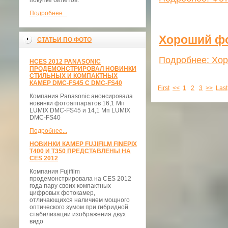
покупке билетов.
Подробнее...
Хороший фо
СТАТЬИ ПО ФОТО
Подробнее: Хор
НCES 2012 PANASONIC
ПРОДЕМОНСТРИРОВАЛ НОВИНКИ
СТИЛЬНЫХ И КОМПАКТНЫХ
КАМЕР DMC-FS45 С DMC-FS40
First
<<
1
2
3
>>
Last
Компания Panasonic анонсировала
новинки фотоаппаратов 16,1 Мп
LUMIX DMC-FS45 и 14,1 Мп LUMIX
DMC-FS40
Подробнее...
НОВИНКИ КАМЕР FUJIFILM FINEPIX
T400 И T350 ПРЕДСТАВЛЕНЫ НА
CES 2012
Компания Fujifilm
продемонстрировала на CES 2012
года пару своих компактных
цифровых фотокамер,
отличающихся наличием мощного
оптического зумом при гибридной
стабилизации изображения двух
видо