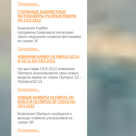
Подробнее...
СТИЛЬНЫЕ БЮДЖЕТНЫЕ
ФОТОКАМЕРЫ FUJIFILM FINEPIX
НА CES 2012
Компания Fujifilm
продемонстрировала несколько
своих недорогих новинок фотокамер
из серии JX
Подробнее...
НОВИНКИ КАМЕР OLYMPUS SZ-14
И SZ-11 НА CES 2012
На выставке CES 2012 компания
Olympus анонсировала свои новые
модели камер из серии Olympus SZ –
OlympusSZ-14
Подробнее...
НОВЫЕ КАМЕРЫ OLYMPUS SP-
620UZ И OLYMPUS SP-720UZ НА
CES 2012
Компания Olympus сообщила о
выходе новинок ультразумов из
серии SP.
Подробнее...