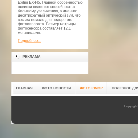
Exilim EX-H5. Главной особенностью
новинки является способность к
большому увеличению, а именно:
десятикратный оптический зум, что
весьма немало для недорогого
фотоаппарата. Размер матрицы
фотосенсора составляет 12,1
мегапикселя.
Подробнее...
РЕКЛАМА
ГЛАВНАЯ
ФОТО НОВОСТИ
ФОТО ЮМОР
ПОЛЕЗНОЕ ДЛ
Copyrigh