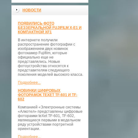
НОВОСТИ
ПОЯВИЛИСЬ ФОТО
БЕЗЗЕРКАЛЬНОЙ FUJIFILM X-E1 И
КОМПАКТНОЙ XF1
В интернете получили
распространение фотографии с
изображением двух новинок
фотокамер Fujifilm, которые
официально еще не
представлялись. Новые
фотоустройства относятся к
представителям следующего
поколения моделей высокого класса.
Подробнее...
НОВИНКИ ЦИФРОВЫХ
ФОТОРАМОК TEXET TF-601 И TF-
602
Компанией «Электронные системы
«Алкотел» представлены цифровые
фоторамки teXet TF-601, TF-602,
являющиеся первыми в модельном
ряду устройствами портретной
ориентации.
Подробнее...