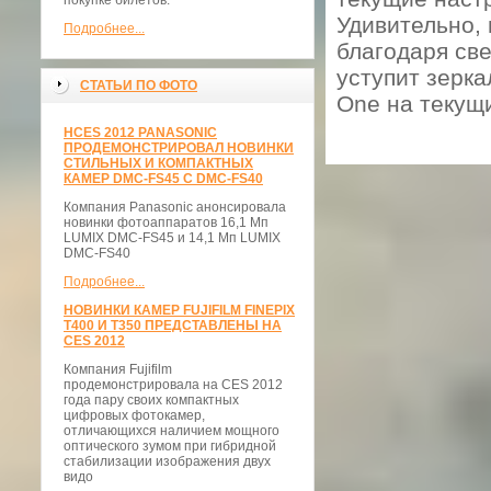
покупке билетов.
Удивительно, 
Подробнее...
благодаря све
уступит зерк
СТАТЬИ ПО ФОТО
One на текущ
НCES 2012 PANASONIC
ПРОДЕМОНСТРИРОВАЛ НОВИНКИ
СТИЛЬНЫХ И КОМПАКТНЫХ
КАМЕР DMC-FS45 С DMC-FS40
Компания Panasonic анонсировала
новинки фотоаппаратов 16,1 Мп
LUMIX DMC-FS45 и 14,1 Мп LUMIX
DMC-FS40
Подробнее...
НОВИНКИ КАМЕР FUJIFILM FINEPIX
T400 И T350 ПРЕДСТАВЛЕНЫ НА
CES 2012
Компания Fujifilm
продемонстрировала на CES 2012
года пару своих компактных
цифровых фотокамер,
отличающихся наличием мощного
оптического зумом при гибридной
стабилизации изображения двух
видо