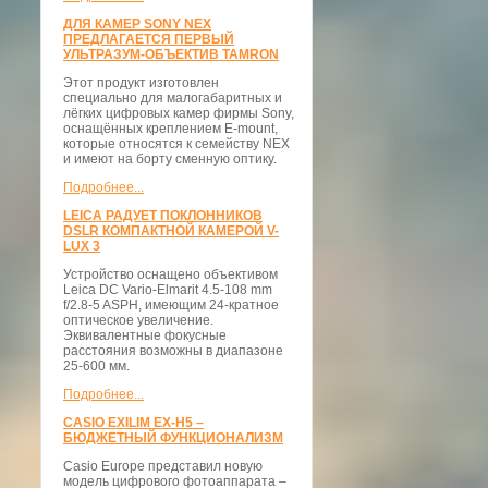
ДЛЯ КАМЕР SONY NEX
ПРЕДЛАГАЕТСЯ ПЕРВЫЙ
УЛЬТРАЗУМ-ОБЪЕКТИВ TAMRON
Этот продукт изготовлен
специально для малогабаритных и
лёгких цифровых камер фирмы Sony,
оснащённых креплением E-mount,
которые относятся к семейству NEX
и имеют на борту сменную оптику.
Подробнее...
LEICA РАДУЕТ ПОКЛОННИКОВ
DSLR КОМПАКТНОЙ КАМЕРОЙ V-
LUX 3
Устройство оснащено объективом
Leica DC Vario-Elmarit 4.5-108 mm
f/2.8-5 ASPH, имеющим 24-кратное
оптическое увеличение.
Эквивалентные фокусные
расстояния возможны в диапазоне
25-600 мм.
Подробнее...
CASIO EXILIM EX-H5 –
БЮДЖЕТНЫЙ ФУНКЦИОНАЛИЗМ
Casio Europe представил новую
модель цифрового фотоаппарата –