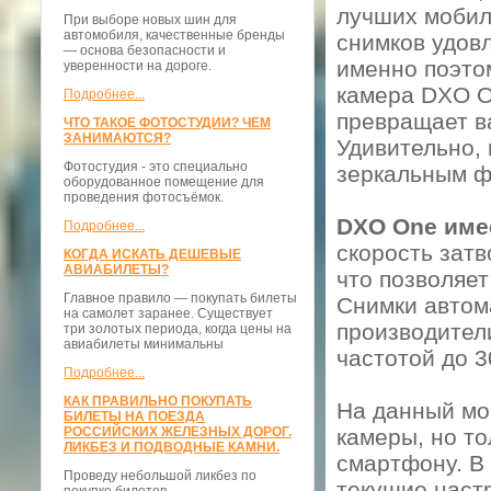
лучших мобил
При выборе новых шин для
автомобиля, качественные бренды
снимков удов
— основа безопасности и
именно поэто
уверенности на дороге.
камера DXO O
Подробнее...
превращает в
ЧТО ТАКОЕ ФОТОСТУДИИ? ЧЕМ
ЗАНИМАЮТСЯ?
Удивительно, 
Фотостудия - это специально
зеркальным ф
оборудованное помещение для
проведения фотосъёмок.
DXO One име
Подробнее...
скорость затв
КОГДА ИСКАТЬ ДЕШЕВЫЕ
АВИАБИЛЕТЫ?
что позволяе
Главное правило — покупать билеты
Снимки автом
на самолет заранее. Существует
производител
три золотых периода, когда цены на
авиабилеты минимальны
частотой до 3
Подробнее...
КАК ПРАВИЛЬНО ПОКУПАТЬ
На данный мо
БИЛЕТЫ НА ПОЕЗДА
РОССИЙСКИХ ЖЕЛЕЗНЫХ ДОРОГ.
камеры, но то
ЛИКБЕЗ И ПОДВОДНЫЕ КАМНИ.
смартфону. В 
Проведу небольшой ликбез по
текущие настр