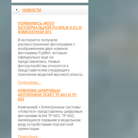
НОВОСТИ
ПОЯВИЛИСЬ ФОТО
БЕЗЗЕРКАЛЬНОЙ FUJIFILM X-E1 И
КОМПАКТНОЙ XF1
В интернете получили
распространение фотографии с
изображением двух новинок
фотокамер Fujifilm, которые
официально еще не
представлялись. Новые
фотоустройства относятся к
представителям следующего
поколения моделей высокого класса.
Подробнее...
НОВИНКИ ЦИФРОВЫХ
ФОТОРАМОК TEXET TF-601 И TF-
602
Компанией «Электронные системы
«Алкотел» представлены цифровые
фоторамки teXet TF-601, TF-602,
являющиеся первыми в модельном
ряду устройствами портретной
ориентации.
Подробнее...