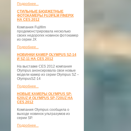
Подробнее...
СТИЛЬНЫЕ БЮДЖЕТНЫЕ
ФОТОКАМЕРЫ FUJIFILM FINEPIX
НА CES 2012
Компания Fujifilm
продемонстрировала несколько
своих недорогих новинок фотокамер
из серии JX
Подробнее...
НОВИНКИ КАМЕР OLYMPUS SZ-14
И SZ-11 НА CES 2012
На выставке CES 2012 компания
Olympus анонсировала свои новые
модели камер из серии Olympus SZ –
OlympusSZ-14
Подробнее...
НОВЫЕ КАМЕРЫ OLYMPUS SP-
620UZ И OLYMPUS SP-720UZ НА
CES 2012
Компания Olympus сообщила о
выходе новинок ультразумов из
серии SP.
Подробнее...