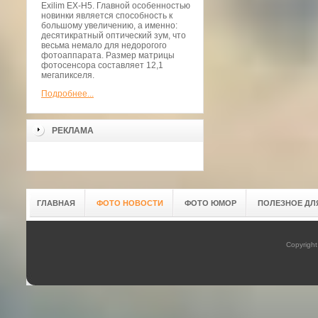
Exilim EX-H5. Главной особенностью
новинки является способность к
большому увеличению, а именно:
десятикратный оптический зум, что
весьма немало для недорогого
фотоаппарата. Размер матрицы
фотосенсора составляет 12,1
мегапикселя.
Подробнее...
РЕКЛАМА
ГЛАВНАЯ
ФОТО НОВОСТИ
ФОТО ЮМОР
ПОЛЕЗНОЕ ДЛ
Copyrigh