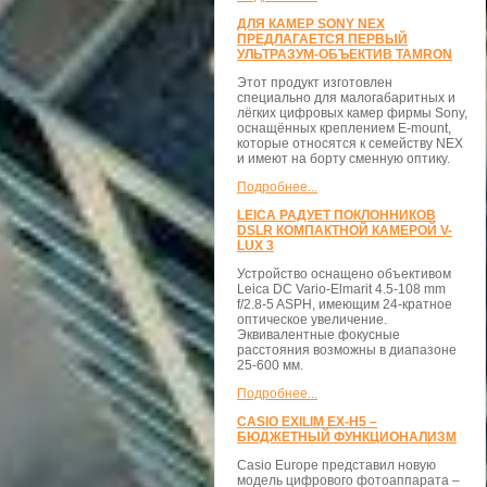
ДЛЯ КАМЕР SONY NEX
ПРЕДЛАГАЕТСЯ ПЕРВЫЙ
УЛЬТРАЗУМ-ОБЪЕКТИВ TAMRON
Этот продукт изготовлен
специально для малогабаритных и
лёгких цифровых камер фирмы Sony,
оснащённых креплением E-mount,
которые относятся к семейству NEX
и имеют на борту сменную оптику.
Подробнее...
LEICA РАДУЕТ ПОКЛОННИКОВ
DSLR КОМПАКТНОЙ КАМЕРОЙ V-
LUX 3
Устройство оснащено объективом
Leica DC Vario-Elmarit 4.5-108 mm
f/2.8-5 ASPH, имеющим 24-кратное
оптическое увеличение.
Эквивалентные фокусные
расстояния возможны в диапазоне
25-600 мм.
Подробнее...
CASIO EXILIM EX-H5 –
БЮДЖЕТНЫЙ ФУНКЦИОНАЛИЗМ
Casio Europe представил новую
модель цифрового фотоаппарата –