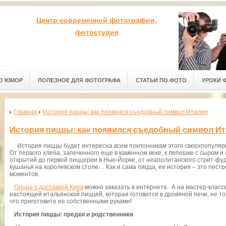
Центр современной фотографии,
фотостудия
О ЮМОР
ПОЛЕЗНОЕ ДЛЯ ФОТОГРАФА
СТАТЬИ ПО ФОТО
УРОКИ 
Главная
История пиццы: как появился съедобный символ Италии
История пиццы: как появился съедобный символ И
История пиццы будет интересна всем поклонникам этого сверхпопулярн
От первого хлеба, запеченного еще в каменном веке, к лепешке с сыром и 
открытий до первой пиццерии в Нью-Йорке, от неаполитанского стрит-фу
кушанья на королевском столе… Как и сама пицца, ее история – это пестр
моментов.
Пицца с доставкой Киев
можно заказать в интернете. А на мастер-класс
настоящей итальянской пиццей, которая готовится в дровяной печи, не тол
что приготовите ее собственными руками!
История пиццы: предки и родственники