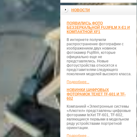
НОВОСТИ
ПОЯВИЛИСЬ ФОТО
БЕЗЗЕРКАЛЬНОЙ FUJIFILM X-E1 И
КОМПАКТНОЙ XF1
В интернете получили
распространение фотографии с
изображением двух новинок
фотокамер Fujifilm, которые
официально еще не
представлялись. Новые
фотоустройства относятся к
представителям следующего
поколения моделей высокого класса.
Подробнее...
НОВИНКИ ЦИФРОВЫХ
ФОТОРАМОК TEXET TF-601 И TF-
602
Компанией «Электронные системы
«Алкотел» представлены цифровые
фоторамки teXet TF-601, TF-602,
являющиеся первыми в модельном
ряду устройствами портретной
ориентации.
Подробнее...