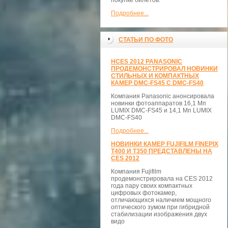
покупке билетов.
Подробнее...
СТАТЬИ ПО ФОТО
НCES 2012 PANASONIC
ПРОДЕМОНСТРИРОВАЛ НОВИНКИ
СТИЛЬНЫХ И КОМПАКТНЫХ
КАМЕР DMC-FS45 С DMC-FS40
Компания Panasonic анонсировала
новинки фотоаппаратов 16,1 Мп
LUMIX DMC-FS45 и 14,1 Мп LUMIX
DMC-FS40
Подробнее...
НОВИНКИ КАМЕР FUJIFILM FINEPIX
T400 И T350 ПРЕДСТАВЛЕНЫ НА
CES 2012
Компания Fujifilm
продемонстрировала на CES 2012
года пару своих компактных
цифровых фотокамер,
отличающихся наличием мощного
оптического зумом при гибридной
стабилизации изображения двух
видо