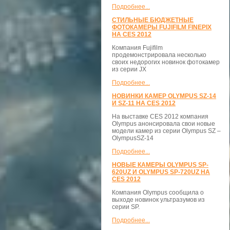
Подробнее...
СТИЛЬНЫЕ БЮДЖЕТНЫЕ
ФОТОКАМЕРЫ FUJIFILM FINEPIX
НА CES 2012
Компания Fujifilm
продемонстрировала несколько
своих недорогих новинок фотокамер
из серии JX
Подробнее...
НОВИНКИ КАМЕР OLYMPUS SZ-14
И SZ-11 НА CES 2012
На выставке CES 2012 компания
Olympus анонсировала свои новые
модели камер из серии Olympus SZ –
OlympusSZ-14
Подробнее...
НОВЫЕ КАМЕРЫ OLYMPUS SP-
620UZ И OLYMPUS SP-720UZ НА
CES 2012
Компания Olympus сообщила о
выходе новинок ультразумов из
серии SP.
Подробнее...