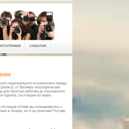
ФОТОГРАФИИ
СОБЫТИЯ
талии
ого национального итальянского блюда.
салом (!), от Великих географических
да для простых рабочих до изысканного
ое одеяло, состоящее из ярких
е по пицце в Риме вы познакомитесь с
ько в теории, но и на практике! Потому