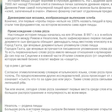
История пиццы уходит корнями в глубокую древность. На Сардинии арх
7000 лет назад! Плоский хлеб в глиняных печах запекали древние евреи, в
Древнем Риме самой популярной пищей крестьян и воинов была фокачча – 
«хлеб, запеченный в очаге». Именно фокаччу считают отдаленным предко
Древнеримская мозаика, изображающая выпекание хлеба
Конечно, эти первые «пробы пера» нельзя на 100% назвать пиццей в пр
стали тем фундаментом, на котором возникла сама идея пиццы.
Происхождение слова pizza
Настоящая история пиццы началась на юге Италии. В 997 г. н.э. в небол
находится между Римом и Неаполем, было зафиксировано первое письмен
документе сын феодала обещает двенадцать пицц местному епископу в к
Город Гаэта, где впервые документально упомянули слово пицца
Городок Гаэта, где впервые встречается письменное упоминание слова pi
То есть первоначально слово pizza имело меньше отношения к кулинарии
До сих пор на Сицилии и в южной части Италии словом pizzo (от сицилийс
которую мелкий бизнес платит мафии за «защиту».
тур в рим с детьми
Согласно этимологическому словарю итальянского языка, слово pizza прои
толочь. По предположениям других исследователей, pizza происходит от л
означает «съесть что-то за один раз или укус». Также слово pizza связыв
лепешкой pitta.
Так или иначе, сегодня слово pizza занимает первые места среди слов и
большое распространение и популярность во всем мире.
Неаполь — родина пиццы
Большую роль в истории пиццы сыграли Великие географические открытия