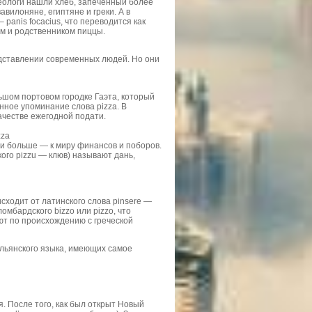
еологи нашли хлеб, запеченный более
авилоняне, египтяне и греки. А в
panis focacius, что переводится как
м и родственником пиццы.
едставлении современных людей. Но они
ьшом портовом городке Гаэта, который
ное упоминание слова pizza. В
ачестве ежегодной подати.
zza
 и больше — к миру финансов и поборов.
кого pizzu — клюв) называют дань,
сходит от латинского слова pinsere —
омбардского bizzo или pizzo, что
ают по происхождению с греческой
тальянского языка, имеющих самое
. После того, как был открыт Новый