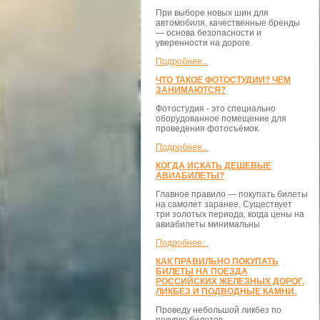
При выборе новых шин для
автомобиля, качественные бренды
— основа безопасности и
уверенности на дороге.
Подробнее...
ЧТО ТАКОЕ ФОТОСТУДИИ? ЧЕМ
ЗАНИМАЮТСЯ?
Фотостудия - это специально
оборудованное помещение для
проведения фотосъёмок.
Подробнее...
КОГДА ИСКАТЬ ДЕШЕВЫЕ
АВИАБИЛЕТЫ?
Главное правило — покупать билеты
на самолет заранее. Существует
три золотых периода, когда цены на
авиабилеты минимальны
Подробнее...
КАК ПРАВИЛЬНО ПОКУПАТЬ
БИЛЕТЫ НА ПОЕЗДА
РОССИЙСКИХ ЖЕЛЕЗНЫХ ДОРОГ.
ЛИКБЕЗ И ПОДВОДНЫЕ КАМНИ.
Проведу небольшой ликбез по