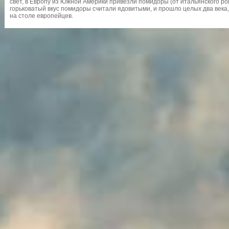
свет, в Европу из Южной Америки привезли помидоры (от итальянского po
горьковатый вкус помидоры считали ядовитыми, и прошло целых два века
на столе европейцев.