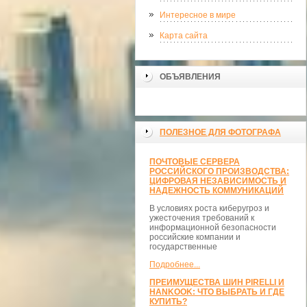
Интересное в мире
Карта сайта
ОБЪЯВЛЕНИЯ
ПОЛЕЗНОЕ ДЛЯ ФОТОГРАФА
ПОЧТОВЫЕ СЕРВЕРА
РОССИЙСКОГО ПРОИЗВОДСТВА:
ЦИФРОВАЯ НЕЗАВИСИМОСТЬ И
НАДЕЖНОСТЬ КОММУНИКАЦИЙ
В условиях роста киберугроз и
ужесточения требований к
информационной безопасности
российские компании и
государственные
Подробнее...
ПРЕИМУЩЕСТВА ШИН PIRELLI И
HANKOOK: ЧТО ВЫБРАТЬ И ГДЕ
КУПИТЬ?