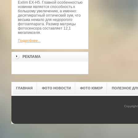
Exilim EX-H5. Главной особенностью
новинки является способность к
большому увеличению, а именно:
десятикратный оптический зум, что
весьма немало для недорогого
фотоаппарата. Размер матрицы
фотосенсора составляет 12,1
мегапикселя.
Подробнее...
РЕКЛАМА
ГЛАВНАЯ
ФОТО НОВОСТИ
ФОТО ЮМОР
ПОЛЕЗНОЕ ДЛ
Copyrigh