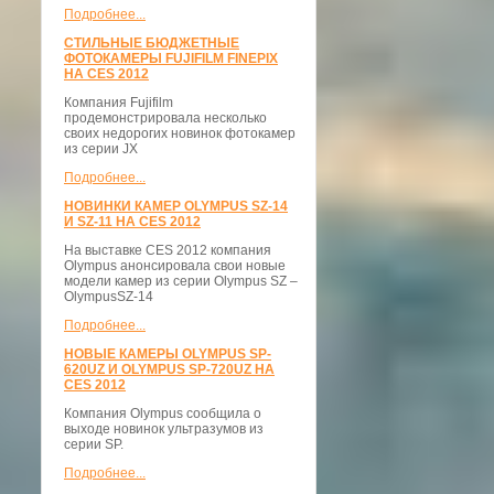
Подробнее...
СТИЛЬНЫЕ БЮДЖЕТНЫЕ
ФОТОКАМЕРЫ FUJIFILM FINEPIX
НА CES 2012
Компания Fujifilm
продемонстрировала несколько
своих недорогих новинок фотокамер
из серии JX
Подробнее...
НОВИНКИ КАМЕР OLYMPUS SZ-14
И SZ-11 НА CES 2012
На выставке CES 2012 компания
Olympus анонсировала свои новые
модели камер из серии Olympus SZ –
OlympusSZ-14
Подробнее...
НОВЫЕ КАМЕРЫ OLYMPUS SP-
620UZ И OLYMPUS SP-720UZ НА
CES 2012
Компания Olympus сообщила о
выходе новинок ультразумов из
серии SP.
Подробнее...