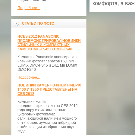
покупке билетов.
комфорта, а важ
Подробнее...
СТАТЬИ ПО ФОТО
НCES 2012 PANASONIC
ПРОДЕМОНСТРИРОВАЛ НОВИНКИ
СТИЛЬНЫХ И КОМПАКТНЫХ
КАМЕР DMC-FS45 С DMC-FS40
Компания Panasonic анонсировала
новинки фотоаппаратов 16,1 Мп
LUMIX DMC-FS45 и 14,1 Мп LUMIX
DMC-FS40
Подробнее...
НОВИНКИ КАМЕР FUJIFILM FINEPIX
T400 И T350 ПРЕДСТАВЛЕНЫ НА
CES 2012
Компания Fujifilm
продемонстрировала на CES 2012
года пару своих компактных
цифровых фотокамер,
отличающихся наличием мощного
оптического зумом при гибридной
стабилизации изображения двух
видо