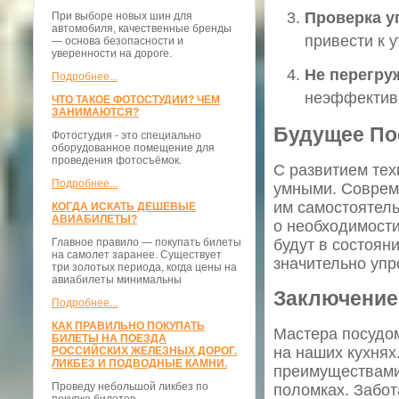
Проверка у
При выборе новых шин для
автомобиля, качественные бренды
привести к 
— основа безопасности и
уверенности на дороге.
Не перегру
Подробнее...
неэффектив
ЧТО ТАКОЕ ФОТОСТУДИИ? ЧЕМ
ЗАНИМАЮТСЯ?
Будущее П
Фотостудия - это специально
оборудованное помещение для
проведения фотосъёмок.
С развитием те
Подробнее...
умными. Совреме
им самостоятел
КОГДА ИСКАТЬ ДЕШЕВЫЕ
АВИАБИЛЕТЫ?
о необходимости
будут в состоян
Главное правило — покупать билеты
на самолет заранее. Существует
значительно упр
три золотых периода, когда цены на
авиабилеты минимальны
Заключение
Подробнее...
КАК ПРАВИЛЬНО ПОКУПАТЬ
Мастера посудо
БИЛЕТЫ НА ПОЕЗДА
на наших кухнях
РОССИЙСКИХ ЖЕЛЕЗНЫХ ДОРОГ.
ЛИКБЕЗ И ПОДВОДНЫЕ КАМНИ.
преимуществами
Проведу небольшой ликбез по
поломках. Забот