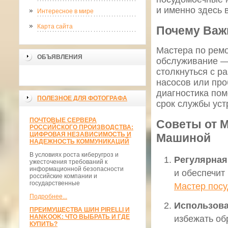
и именно здесь 
Интересное в мире
Карта сайта
Почему Важ
Мастера по ремо
ОБЪЯВЛЕНИЯ
обслуживание —
столкнуться с р
насосов или пр
диагностика пом
ПОЛЕЗНОЕ ДЛЯ ФОТОГРАФА
срок службы уст
ПОЧТОВЫЕ СЕРВЕРА
Советы от М
РОССИЙСКОГО ПРОИЗВОДСТВА:
ЦИФРОВАЯ НЕЗАВИСИМОСТЬ И
Машиной
НАДЕЖНОСТЬ КОММУНИКАЦИЙ
В условиях роста киберугроз и
Регулярная
ужесточения требований к
информационной безопасности
и обеспечит
российские компании и
государственные
Мастер пос
Подробнее...
Использова
ПРЕИМУЩЕСТВА ШИН PIRELLI И
HANKOOK: ЧТО ВЫБРАТЬ И ГДЕ
избежать об
КУПИТЬ?