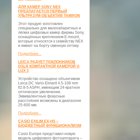
ДЛЯ КАМЕР SONY NEX
ПРЕДЛАГАЕТСЯ ПЕРВЫЙ
УЛЬТРАЗУМ-ОБЪЕКТИВ TAMRON
Этот продукт изготовлен
специально для малогабаритных и
лёгких цифровых камер фирмы Sony,
оснащённых креплением E-mount,
которые относятся к семейству NEX
и имеют на борту сменную оптику.
Подробнее...
LEICA РАДУЕТ ПОКЛОННИКОВ
DSLR КОМПАКТНОЙ КАМЕРОЙ V-
LUX 3
Устройство оснащено объективом
Leica DC Vario-Elmarit 4.5-108 mm
f/2.8-5 ASPH, имеющим 24-кратное
оптическое увеличение.
Эквивалентные фокусные
расстояния возможны в диапазоне
25-600 мм.
Подробнее...
CASIO EXILIM EX-H5 –
БЮДЖЕТНЫЙ ФУНКЦИОНАЛИЗМ
Casio Europe представил новую
модель цифрового фотоаппарата –