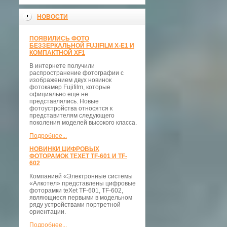
НОВОСТИ
ПОЯВИЛИСЬ ФОТО
БЕЗЗЕРКАЛЬНОЙ FUJIFILM X-E1 И
КОМПАКТНОЙ XF1
В интернете получили
распространение фотографии с
изображением двух новинок
фотокамер Fujifilm, которые
официально еще не
представлялись. Новые
фотоустройства относятся к
представителям следующего
поколения моделей высокого класса.
Подробнее...
НОВИНКИ ЦИФРОВЫХ
ФОТОРАМОК TEXET TF-601 И TF-
602
Компанией «Электронные системы
«Алкотел» представлены цифровые
фоторамки teXet TF-601, TF-602,
являющиеся первыми в модельном
ряду устройствами портретной
ориентации.
Подробнее...