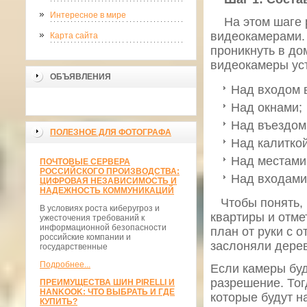
Интересное в мире
На этом шаге ре
видеокамерами. 
Карта сайта
проникнуть в до
видеокамеры ус
ОБЪЯВЛЕНИЯ
Над входом в
Над окнами;
Над въездом 
ПОЛЕЗНОЕ ДЛЯ ФОТОГРАФА
Над калитко
Над местами,
ПОЧТОВЫЕ СЕРВЕРА
РОССИЙСКОГО ПРОИЗВОДСТВА:
Над входами 
ЦИФРОВАЯ НЕЗАВИСИМОСТЬ И
НАДЕЖНОСТЬ КОММУНИКАЦИЙ
Чтобы понять, г
В условиях роста киберугроз и
квартиры и отме
ужесточения требований к
информационной безопасности
план от руки с 
российские компании и
заслоняли дерев
государственные
Подробнее...
Если камеры буд
разрешение. Тог
ПРЕИМУЩЕСТВА ШИН PIRELLI И
HANKOOK: ЧТО ВЫБРАТЬ И ГДЕ
которые будут н
КУПИТЬ?