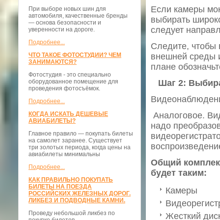
Если камеры мон
При выборе новых шин для
автомобиля, качественные бренды
выбирать широко
— основа безопасности и
следует направл
уверенности на дороге.
Подробнее...
Следите, чтобы 
ЧТО ТАКОЕ ФОТОСТУДИИ? ЧЕМ
внешней среды 
ЗАНИМАЮТСЯ?
плане обозначьте
Фотостудия - это специально
оборудованное помещение для
Шаг 2: Выбир
проведения фотосъёмок.
Видеонаблюдени
Подробнее...
КОГДА ИСКАТЬ ДЕШЕВЫЕ
Аналоговое. Вид
АВИАБИЛЕТЫ?
надо преобразов
Главное правило — покупать билеты
видеорегистрато
на самолет заранее. Существует
воспроизведени
три золотых периода, когда цены на
авиабилеты минимальны
Общий комплек
Подробнее...
будет таким:
КАК ПРАВИЛЬНО ПОКУПАТЬ
БИЛЕТЫ НА ПОЕЗДА
Камеры
РОССИЙСКИХ ЖЕЛЕЗНЫХ ДОРОГ.
ЛИКБЕЗ И ПОДВОДНЫЕ КАМНИ.
Видеорегист
Проведу небольшой ликбез по
Жесткий дис