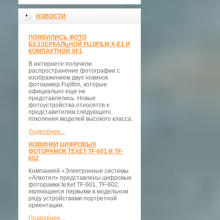
НОВОСТИ
ПОЯВИЛИСЬ ФОТО
БЕЗЗЕРКАЛЬНОЙ FUJIFILM X-E1 И
КОМПАКТНОЙ XF1
В интернете получили
распространение фотографии с
изображением двух новинок
фотокамер Fujifilm, которые
официально еще не
представлялись. Новые
фотоустройства относятся к
представителям следующего
поколения моделей высокого класса.
Подробнее...
НОВИНКИ ЦИФРОВЫХ
ФОТОРАМОК TEXET TF-601 И TF-
602
Компанией «Электронные системы
«Алкотел» представлены цифровые
фоторамки teXet TF-601, TF-602,
являющиеся первыми в модельном
ряду устройствами портретной
ориентации.
Подробнее...