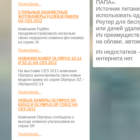
ПАПА».
Подробнее...
Источник питани
СТИЛЬНЫЕ БЮДЖЕТНЫЕ
использовать од
ФОТОКАМЕРЫ FUJIFILM FINEPIX
НА CES 2012
Роутер для бесп
или дачей удале
Компания Fujifilm
продемонстрировала несколько
Из преимуществ
своих недорогих новинок фотокамер
на облаке, авто
из серии JX
Подробнее...
Из недостатков 
интернета нет.
НОВИНКИ КАМЕР OLYMPUS SZ-14
И SZ-11 НА CES 2012
На выставке CES 2012 компания
Olympus анонсировала свои новые
модели камер из серии Olympus SZ –
OlympusSZ-14
Подробнее...
НОВЫЕ КАМЕРЫ OLYMPUS SP-
620UZ И OLYMPUS SP-720UZ НА
CES 2012
Компания Olympus сообщила о
выходе новинок ультразумов из
серии SP.
Подробнее...