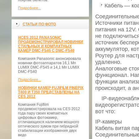
покупке билетов.
Кабель — ко
Подробнее...
Соединительные
Источники питан
СТАТЬИ ПО ФОТО
питания на 12V. 
не подключиться
НCES 2012 PANASONIC
источник беспер
ПРОДЕМОНСТРИРОВАЛ НОВИНКИ
СТИЛЬНЫХ И КОМПАКТНЫХ
аккумулятор, ко
КАМЕР DMC-FS45 С DMC-FS40
Роутер для наст
Компания Panasonic анонсировала
удаленно.
новинки фотоаппаратов 16,1 Мп
LUMIX DMC-FS45 и 14,1 Мп LUMIX
Аналоговые стоя
DMC-FS40
функционал. Нап
Подробнее...
функции анализа
происходит, а а
НОВИНКИ КАМЕР FUJIFILM FINEPIX
T400 И T350 ПРЕДСТАВЛЕНЫ НА
CES 2012
IP-видеонаблюд
видеорегистрат
Компания Fujifilm
продемонстрировала на CES 2012
вот что:
года пару своих компактных
цифровых фотокамер,
IP-камеры
отличающихся наличием мощного
оптического зумом при гибридной
Кабель витая па
стабилизации изображения двух
Соединительные
видо