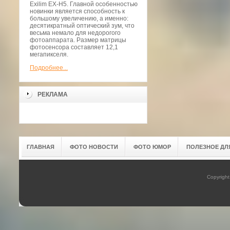
Exilim EX-H5. Главной особенностью
новинки является способность к
большому увеличению, а именно:
десятикратный оптический зум, что
весьма немало для недорогого
фотоаппарата. Размер матрицы
фотосенсора составляет 12,1
мегапикселя.
Подробнее...
РЕКЛАМА
ГЛАВНАЯ
ФОТО НОВОСТИ
ФОТО ЮМОР
ПОЛЕЗНОЕ ДЛ
Copyrigh