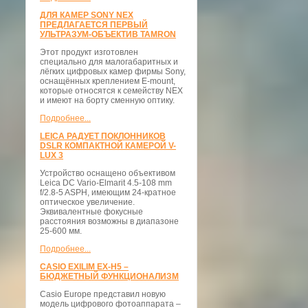
ДЛЯ КАМЕР SONY NEX
ПРЕДЛАГАЕТСЯ ПЕРВЫЙ
УЛЬТРАЗУМ-ОБЪЕКТИВ TAMRON
Этот продукт изготовлен
специально для малогабаритных и
лёгких цифровых камер фирмы Sony,
оснащённых креплением E-mount,
которые относятся к семейству NEX
и имеют на борту сменную оптику.
Подробнее...
LEICA РАДУЕТ ПОКЛОННИКОВ
DSLR КОМПАКТНОЙ КАМЕРОЙ V-
LUX 3
Устройство оснащено объективом
Leica DC Vario-Elmarit 4.5-108 mm
f/2.8-5 ASPH, имеющим 24-кратное
оптическое увеличение.
Эквивалентные фокусные
расстояния возможны в диапазоне
25-600 мм.
Подробнее...
CASIO EXILIM EX-H5 –
БЮДЖЕТНЫЙ ФУНКЦИОНАЛИЗМ
Casio Europe представил новую
модель цифрового фотоаппарата –