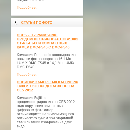
покупке билетов.
Подробнее...
СТАТЬИ ПО ФОТО
НCES 2012 PANASONIC
ПРОДЕМОНСТРИРОВАЛ НОВИНКИ
СТИЛЬНЫХ И КОМПАКТНЫХ
КАМЕР DMC-FS45 С DMC-FS40
Компания Panasonic анонсировала
новинки фотоаппаратов 16,1 Мп
LUMIX DMC-FS45 и 14,1 Мп LUMIX
DMC-FS40
Подробнее...
НОВИНКИ КАМЕР FUJIFILM FINEPIX
T400 И T350 ПРЕДСТАВЛЕНЫ НА
CES 2012
Компания Fujifilm
продемонстрировала на CES 2012
года пару своих компактных
цифровых фотокамер,
отличающихся наличием мощного
оптического зумом при гибридной
стабилизации изображения двух
видо