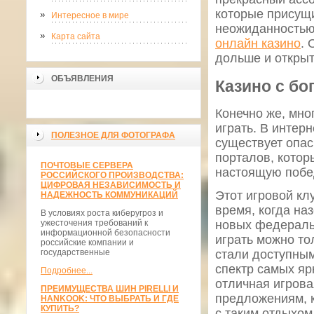
которые присущи
Интересное в мире
неожиданностью 
Карта сайта
онлайн казино
. 
дольше и открыт
ОБЪЯВЛЕНИЯ
Казино с бо
Конечно же, мног
играть. В интер
ПОЛЕЗНОЕ ДЛЯ ФОТОГРАФА
существует опас
порталов, кото
ПОЧТОВЫЕ СЕРВЕРА
настоящую побед
РОССИЙСКОГО ПРОИЗВОДСТВА:
ЦИФРОВАЯ НЕЗАВИСИМОСТЬ И
Этот игровой клу
НАДЕЖНОСТЬ КОММУНИКАЦИЙ
время, когда на
В условиях роста киберугроз и
ужесточения требований к
новых федеральн
информационной безопасности
играть можно то
российские компании и
государственные
стали доступным
спектр самых яр
Подробнее...
отличная игрова
ПРЕИМУЩЕСТВА ШИН PIRELLI И
предложениям, к
HANKOOK: ЧТО ВЫБРАТЬ И ГДЕ
КУПИТЬ?
с таким отдыхом