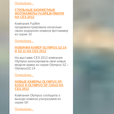
Подробнее...
СТИЛЬНЫЕ БЮДЖЕТНЫЕ
ФОТОКАМЕРЫ FUJIFILM FINEPIX
НА CES 2012
Компания Fujifilm
продемонстрировала несколько
своих недорогих новинок фотокамер
из серии JX
Подробнее...
НОВИНКИ КАМЕР OLYMPUS SZ-14
И SZ-11 НА CES 2012
На выставке CES 2012 компания
Olympus анонсировала свои новые
модели камер из серии Olympus SZ –
OlympusSZ-14
Подробнее...
НОВЫЕ КАМЕРЫ OLYMPUS SP-
620UZ И OLYMPUS SP-720UZ НА
CES 2012
Компания Olympus сообщила о
выходе новинок ультразумов из
серии SP.
Подробнее...