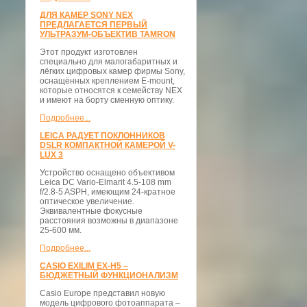
ДЛЯ КАМЕР SONY NEX
ПРЕДЛАГАЕТСЯ ПЕРВЫЙ
УЛЬТРАЗУМ-ОБЪЕКТИВ TAMRON
Этот продукт изготовлен
специально для малогабаритных и
лёгких цифровых камер фирмы Sony,
оснащённых креплением E-mount,
которые относятся к семейству NEX
и имеют на борту сменную оптику.
Подробнее...
LEICA РАДУЕТ ПОКЛОННИКОВ
DSLR КОМПАКТНОЙ КАМЕРОЙ V-
LUX 3
Устройство оснащено объективом
Leica DC Vario-Elmarit 4.5-108 mm
f/2.8-5 ASPH, имеющим 24-кратное
оптическое увеличение.
Эквивалентные фокусные
расстояния возможны в диапазоне
25-600 мм.
Подробнее...
CASIO EXILIM EX-H5 –
БЮДЖЕТНЫЙ ФУНКЦИОНАЛИЗМ
Casio Europe представил новую
модель цифрового фотоаппарата –