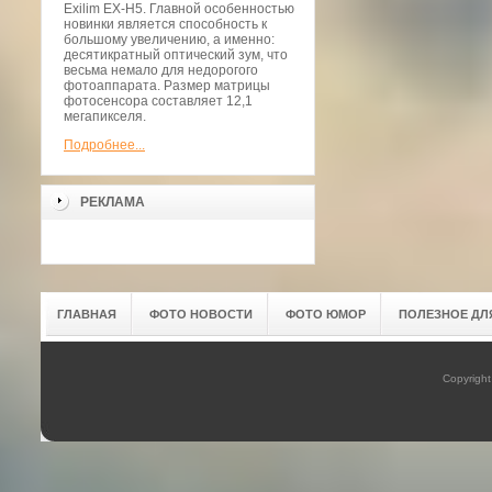
Exilim EX-H5. Главной особенностью
новинки является способность к
большому увеличению, а именно:
десятикратный оптический зум, что
весьма немало для недорогого
фотоаппарата. Размер матрицы
фотосенсора составляет 12,1
мегапикселя.
Подробнее...
РЕКЛАМА
ГЛАВНАЯ
ФОТО НОВОСТИ
ФОТО ЮМОР
ПОЛЕЗНОЕ ДЛ
Copyrigh