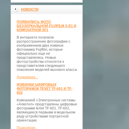
НОВОСТИ
ПОЯВИЛИСЬ ФОТО
БЕЗЗЕРКАЛЬНОЙ FUJIFILM X-E1 И
КОМПАКТНОЙ XF1
В интернете получили
распространение фотографии с
изображением двух новинок
фотокамер Fujifilm, которые
официально еще не
представлялись. Новые
фотоустройства относятся к
представителям следующего
поколения моделей высокого класса.
Подробнее...
НОВИНКИ ЦИФРОВЫХ
ФОТОРАМОК TEXET TF-601 И TF-
602
Компанией «Электронные системы
«Алкотел» представлены цифровые
фоторамки teXet TF-601, TF-602,
являющиеся первыми в модельном
ряду устройствами портретной
ориентации.
Подробнее...