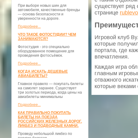
существует ряд 
При выборе новых шин для
автомобиля, качественные бренды
странице
rublev
— основа безопасности и
уверенности на дороге.
Преимущест
Подробнее...
ЧТО ТАКОЕ ФОТОСТУДИИ? ЧЕМ
Игровой клуб Ву
ЗАНИМАЮТСЯ?
которые получил
Фотостудия - это специально
портала, где ка
оборудованное помещение для
проведения фотосъёмок.
впечатления.
Подробнее...
Каждая игра обл
КОГДА ИСКАТЬ ДЕШЕВЫЕ
главным игровы
АВИАБИЛЕТЫ?
отважного искат
Главное правило — покупать билеты
которые веками 
на самолет заранее. Существует
три золотых периода, когда цены на
авиабилеты минимальны
Подробнее...
КАК ПРАВИЛЬНО ПОКУПАТЬ
БИЛЕТЫ НА ПОЕЗДА
РОССИЙСКИХ ЖЕЛЕЗНЫХ ДОРОГ.
ЛИКБЕЗ И ПОДВОДНЫЕ КАМНИ.
Проведу небольшой ликбез по