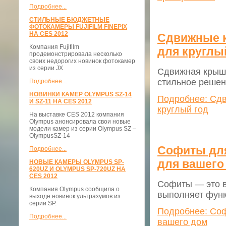
Подробнее...
СТИЛЬНЫЕ БЮДЖЕТНЫЕ
ФОТОКАМЕРЫ FUJIFILM FINEPIX
НА CES 2012
Сдвижные к
Компания Fujifilm
для круглы
продемонстрировала несколько
своих недорогих новинок фотокамер
из серии JX
Сдвижная крыша
стильное реше
Подробнее...
НОВИНКИ КАМЕР OLYMPUS SZ-14
Подробнее: Сдв
И SZ-11 НА CES 2012
круглый год
На выставке CES 2012 компания
Olympus анонсировала свои новые
модели камер из серии Olympus SZ –
OlympusSZ-14
Софиты для
Подробнее...
для вашего
НОВЫЕ КАМЕРЫ OLYMPUS SP-
620UZ И OLYMPUS SP-720UZ НА
CES 2012
Софиты — это в
Компания Olympus сообщила о
выполняет фун
выходе новинок ультразумов из
серии SP.
Подробнее: Соф
Подробнее...
вашего дом