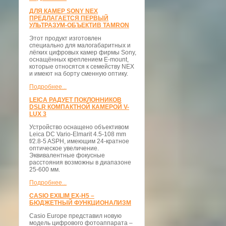
ДЛЯ КАМЕР SONY NEX
ПРЕДЛАГАЕТСЯ ПЕРВЫЙ
УЛЬТРАЗУМ-ОБЪЕКТИВ TAMRON
Этот продукт изготовлен
специально для малогабаритных и
лёгких цифровых камер фирмы Sony,
оснащённых креплением E-mount,
которые относятся к семейству NEX
и имеют на борту сменную оптику.
Подробнее...
LEICA РАДУЕТ ПОКЛОННИКОВ
DSLR КОМПАКТНОЙ КАМЕРОЙ V-
LUX 3
Устройство оснащено объективом
Leica DC Vario-Elmarit 4.5-108 mm
f/2.8-5 ASPH, имеющим 24-кратное
оптическое увеличение.
Эквивалентные фокусные
расстояния возможны в диапазоне
25-600 мм.
Подробнее...
CASIO EXILIM EX-H5 –
БЮДЖЕТНЫЙ ФУНКЦИОНАЛИЗМ
Casio Europe представил новую
модель цифрового фотоаппарата –