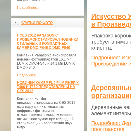
покупке билетов.
Подробнее...
Искусство 
в Произвед
СТАТЬИ ПО ФОТО
Упаковка коробк
НCES 2012 PANASONIC
ПРОДЕМОНСТРИРОВАЛ НОВИНКИ
требует вниман
СТИЛЬНЫХ И КОМПАКТНЫХ
клиента.
КАМЕР DMC-FS45 С DMC-FS40
Компания Panasonic анонсировала
Подробнее: Иск
новинки фотоаппаратов 16,1 Мп
Произведение И
LUMIX DMC-FS45 и 14,1 Мп LUMIX
DMC-FS40
Подробнее...
НОВИНКИ КАМЕР FUJIFILM FINEPIX
Деревянные
T400 И T350 ПРЕДСТАВЛЕНЫ НА
CES 2012
организаци
Компания Fujifilm
продемонстрировала на CES 2012
Деревянные веш
года пару своих компактных
цифровых фотокамер,
элемент интерь
отличающихся наличием мощного
оптического зумом при гибридной
Подробнее: Дер
стабилизации изображения двух
видо
пространства