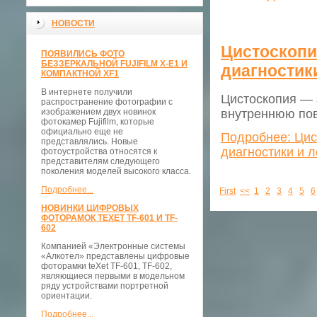
НОВОСТИ
Цистоскопи
ПОЯВИЛИСЬ ФОТО
БЕЗЗЕРКАЛЬНОЙ FUJIFILM X-E1 И
диагностик
КОМПАКТНОЙ XF1
В интернете получили
Цистоскопия — 
распространение фотографии с
изображением двух новинок
внутреннюю пов
фотокамер Fujifilm, которые
официально еще не
Подробнее: Цис
представлялись. Новые
диагностики и 
фотоустройства относятся к
представителям следующего
поколения моделей высокого класса.
Подробнее...
First
<<
1
2
3
4
5
6
НОВИНКИ ЦИФРОВЫХ
ФОТОРАМОК TEXET TF-601 И TF-
602
Компанией «Электронные системы
«Алкотел» представлены цифровые
фоторамки teXet TF-601, TF-602,
являющиеся первыми в модельном
ряду устройствами портретной
ориентации.
Подробнее...