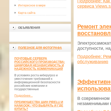
Подробнее: Как 
Интересное в мире
сервиса Views.s
Карта сайта
Ремонт эле
ОБЪЯВЛЕНИЯ
восстанов
Электросамокат
доступности, н
ПОЛЕЗНОЕ ДЛЯ ФОТОГРАФА
Подробнее: Рем
ПОЧТОВЫЕ СЕРВЕРА
обслуживанию
РОССИЙСКОГО ПРОИЗВОДСТВА:
ЦИФРОВАЯ НЕЗАВИСИМОСТЬ И
НАДЕЖНОСТЬ КОММУНИКАЦИЙ
В условиях роста киберугроз и
ужесточения требований к
Эффективно
информационной безопасности
российские компании и
использова
государственные
Подробнее...
В современном 
ПРЕИМУЩЕСТВА ШИН PIRELLI И
незаменимыми п
HANKOOK: ЧТО ВЫБРАТЬ И ГДЕ
КУПИТЬ?