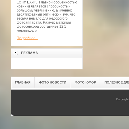
Exilim EX-H5. Главной особенностью
новинки является способность к
большому увеличению, а именно:
десятикратный оптический зум, что
весьма немало для недорогого
фотоаппарата. Размер матрицы
фотосенсора составляет 12,1
мегапикселя.
Подробнее...
РЕКЛАМА
ГЛАВНАЯ
ФОТО НОВОСТИ
ФОТО ЮМОР
ПОЛЕЗНОЕ ДЛ
Copyrigh