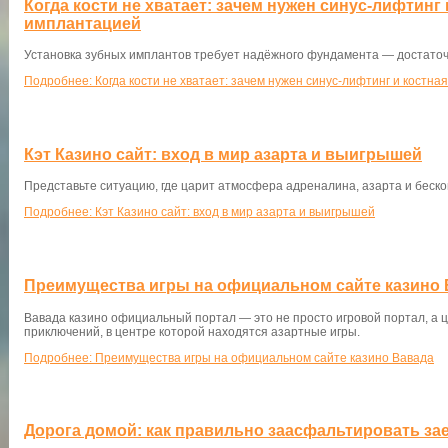
Когда кости не хватает: зачем нужен синус-лифтинг 
имплантацией
Установка зубных имплантов требует надёжного фундамента — достаточ
Подробнее: Когда кости не хватает: зачем нужен синус-лифтинг и костн
Кэт Казино сайт: вход в мир азарта и выигрышей
Представьте ситуацию, где царит атмосфера адреналина, азарта и беск
Подробнее: Кэт Казино сайт: вход в мир азарта и выигрышей
Преимущества игры на официальном сайте казино 
Вавада казино официальный портал — это не просто игровой портал, а 
приключений, в центре которой находятся азартные игры.
Подробнее: Преимущества игры на официальном сайте казино Вавада
Дорога домой: как правильно заасфальтировать зае