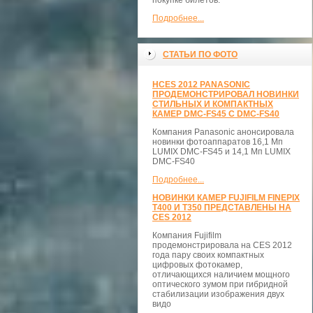
покупке билетов.
Подробнее...
СТАТЬИ ПО ФОТО
НCES 2012 PANASONIC
ПРОДЕМОНСТРИРОВАЛ НОВИНКИ
СТИЛЬНЫХ И КОМПАКТНЫХ
КАМЕР DMC-FS45 С DMC-FS40
Компания Panasonic анонсировала
новинки фотоаппаратов 16,1 Мп
LUMIX DMC-FS45 и 14,1 Мп LUMIX
DMC-FS40
Подробнее...
НОВИНКИ КАМЕР FUJIFILM FINEPIX
T400 И T350 ПРЕДСТАВЛЕНЫ НА
CES 2012
Компания Fujifilm
продемонстрировала на CES 2012
года пару своих компактных
цифровых фотокамер,
отличающихся наличием мощного
оптического зумом при гибридной
стабилизации изображения двух
видо