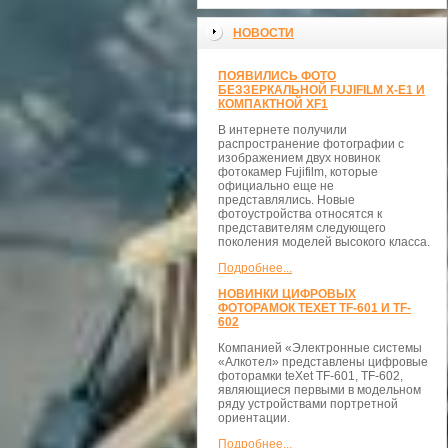
НОВОСТИ
ПОЯВИЛИСЬ ФОТО
БЕЗЗЕРКАЛЬНОЙ FUJIFILM X-E1 И
КОМПАКТНОЙ XF1
В интернете получили
распространение фотографии с
изображением двух новинок
фотокамер Fujifilm, которые
официально еще не
представлялись. Новые
фотоустройства относятся к
представителям следующего
поколения моделей высокого класса.
Подробнее...
НОВИНКИ ЦИФРОВЫХ
ФОТОРАМОК TEXET TF-601 И TF-
602
Компанией «Электронные системы
«Алкотел» представлены цифровые
фоторамки teXet TF-601, TF-602,
являющиеся первыми в модельном
ряду устройствами портретной
ориентации.
Подробнее...