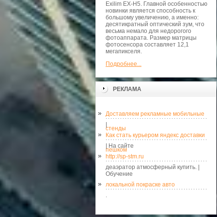
Exilim EX-H5. Главной особенностью
новинки является способность к
большому увеличению, а именно:
десятикратный оптический зум, что
весьма немало для недорогого
фотоаппарата. Размер матрицы
фотосенсора составляет 12,1
мегапикселя.
Подробнее...
РЕКЛАМА
Доставляем рекламные мобильные
|
стенды
Как стать курьером яндекс доставки
| На сайте
пешком
http://sp-stm.ru
деаэратор атмосферный купить. |
Обучение
локальной покраске авто
.