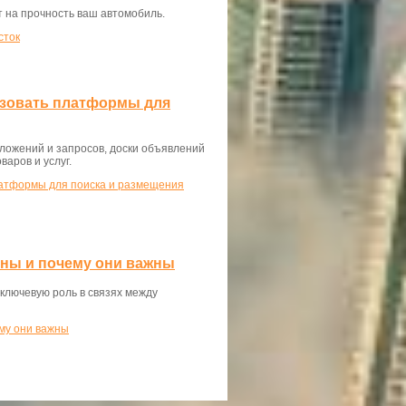
ет на прочность ваш автомобиль.
сток
ьзовать платформы для
ложений и запросов, доски объявлений
аров и услуг.
латформы для поиска и размещения
аны и почему они важны
ключевую роль в связях между
ему они важны