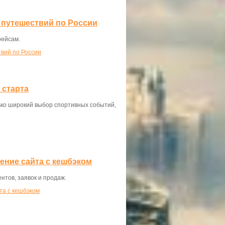
 путешествий по России
рейсам.
вий по России
 старта
ько широкий выбор спортивных событий,
жение сайта с кешбэком
нтов, заявок и продаж.
та с кешбэком