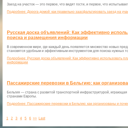
Заезд на участок — это первое, что видят гости, и первое, что испытыва
Подробнее: Дорога домой: как правильно заасфальтировать заезд на уча
Русская доска объявлений: Как эффективно испол
поиска и размещения информации
В современном мире, где каждый день появляется множество новых пред
становятся удобным и эффективным инструментом для поиска нужных тов
Подробнее: Русская доска объявлений: Как эффективно использовать п
информации
Пассажирские перевозки в Бельгию: как организов
Бельгия — страна с развитой транспортной инфраструктурой, играющая 
странами Европы.
Подробнее: Пассажирские перевозки в Бельгию: как организованы и поч
1
2
3
4
5
6
>>
Last