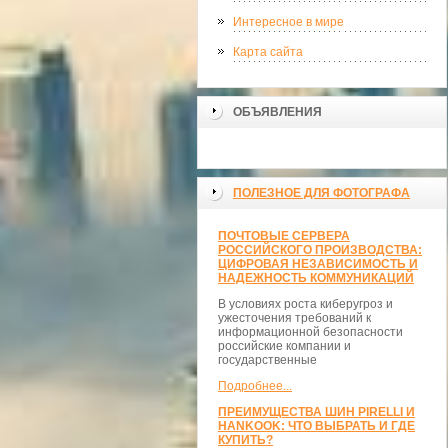
Интересное в мире
Карта сайта
ОБЪЯВЛЕНИЯ
ПОЛЕЗНОЕ ДЛЯ ФОТОГРАФА
ПОЧТОВЫЕ СЕРВЕРА
РОССИЙСКОГО ПРОИЗВОДСТВА:
ЦИФРОВАЯ НЕЗАВИСИМОСТЬ И
НАДЕЖНОСТЬ КОММУНИКАЦИЙ
В условиях роста киберугроз и
ужесточения требований к
информационной безопасности
российские компании и
государственные
Подробнее...
ПРЕИМУЩЕСТВА ШИН PIRELLI И
HANKOOK: ЧТО ВЫБРАТЬ И ГДЕ
КУПИТЬ?