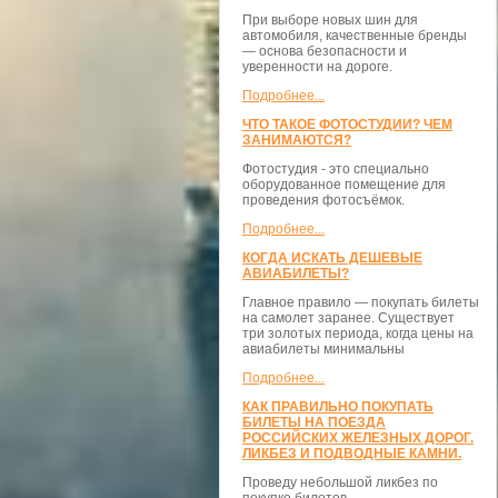
При выборе новых шин для
автомобиля, качественные бренды
— основа безопасности и
уверенности на дороге.
Подробнее...
ЧТО ТАКОЕ ФОТОСТУДИИ? ЧЕМ
ЗАНИМАЮТСЯ?
Фотостудия - это специально
оборудованное помещение для
проведения фотосъёмок.
Подробнее...
КОГДА ИСКАТЬ ДЕШЕВЫЕ
АВИАБИЛЕТЫ?
Главное правило — покупать билеты
на самолет заранее. Существует
три золотых периода, когда цены на
авиабилеты минимальны
Подробнее...
КАК ПРАВИЛЬНО ПОКУПАТЬ
БИЛЕТЫ НА ПОЕЗДА
РОССИЙСКИХ ЖЕЛЕЗНЫХ ДОРОГ.
ЛИКБЕЗ И ПОДВОДНЫЕ КАМНИ.
Проведу небольшой ликбез по