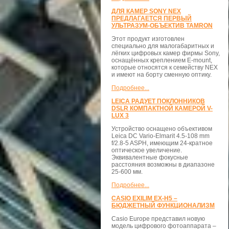
ДЛЯ КАМЕР SONY NEX
ПРЕДЛАГАЕТСЯ ПЕРВЫЙ
УЛЬТРАЗУМ-ОБЪЕКТИВ TAMRON
Этот продукт изготовлен
специально для малогабаритных и
лёгких цифровых камер фирмы Sony,
оснащённых креплением E-mount,
которые относятся к семейству NEX
и имеют на борту сменную оптику.
Подробнее...
LEICA РАДУЕТ ПОКЛОННИКОВ
DSLR КОМПАКТНОЙ КАМЕРОЙ V-
LUX 3
Устройство оснащено объективом
Leica DC Vario-Elmarit 4.5-108 mm
f/2.8-5 ASPH, имеющим 24-кратное
оптическое увеличение.
Эквивалентные фокусные
расстояния возможны в диапазоне
25-600 мм.
Подробнее...
CASIO EXILIM EX-H5 –
БЮДЖЕТНЫЙ ФУНКЦИОНАЛИЗМ
Casio Europe представил новую
модель цифрового фотоаппарата –