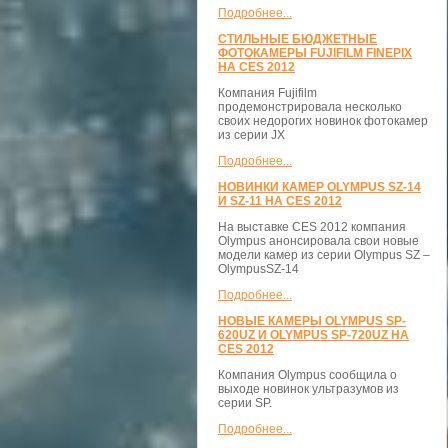
Подробнее...
СТИЛЬНЫЕ БЮДЖЕТНЫЕ
ФОТОКАМЕРЫ FUJIFILM FINEPIX
НА CES 2012
Компания Fujifilm
продемонстрировала несколько
своих недорогих новинок фотокамер
из серии JX
Подробнее...
НОВИНКИ КАМЕР OLYMPUS SZ-14
И SZ-11 НА CES 2012
На выставке CES 2012 компания
Olympus анонсировала свои новые
модели камер из серии Olympus SZ –
OlympusSZ-14
Подробнее...
НОВЫЕ КАМЕРЫ OLYMPUS SP-
620UZ И OLYMPUS SP-720UZ НА
CES 2012
Компания Olympus сообщила о
выходе новинок ультразумов из
серии SP.
Подробнее...