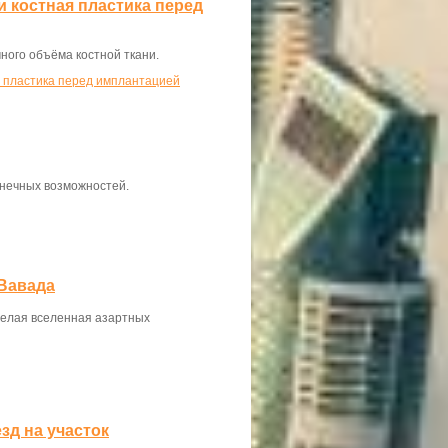
и костная пластика перед
ного объёма костной ткани.
ая пластика перед имплантацией
онечных возможностей.
Вавада
целая вселенная азартных
зд на участок