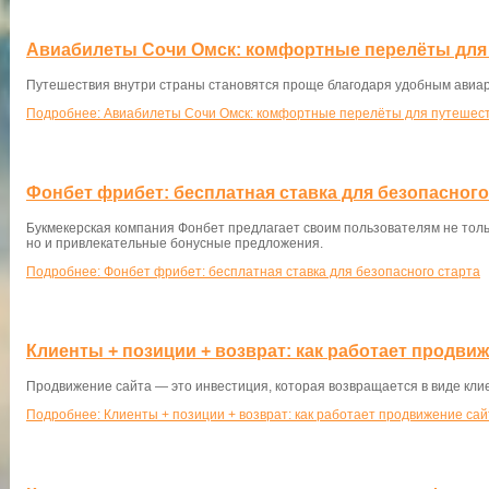
Авиабилеты Сочи Омск: комфортные перелёты для
Путешествия внутри страны становятся проще благодаря удобным авиа
Подробнее: Авиабилеты Сочи Омск: комфортные перелёты для путешест
Фонбет фрибет: бесплатная ставка для безопасного
Букмекерская компания Фонбет предлагает своим пользователям не тол
но и привлекательные бонусные предложения.
Подробнее: Фонбет фрибет: бесплатная ставка для безопасного старта
Клиенты + позиции + возврат: как работает продви
Продвижение сайта — это инвестиция, которая возвращается в виде клие
Подробнее: Клиенты + позиции + возврат: как работает продвижение сай